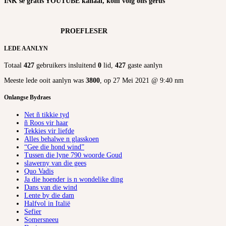
INK se gratis YOUTUBE kanaal, kom volg ons gerus
PROEFLESER
LEDE AANLYN
Totaal
427
gebruikers insluitend
0
lid,
427
gaste aanlyn
Meeste lede ooit aanlyn was
3800
, op 27 Mei 2021 @ 9:40 nm
Onlangse Bydraes
Net ñ tikkie tyd
ñ Roos vir haar
Tekkies vir liefde
Alles behalwe n glasskoen
“Gee die hond wind”
Tussen die lyne 790 woorde Goud
slawerny van die gees
Quo Vadis
Ja die hoender is n wondelike ding
Dans van die wind
Lente by die dam
Halfvol in Italië
Sefier
Somersneeu