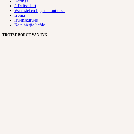
Dorings
ñ Duitse hart
Waar siel en liggaam ontmoet
aroma
lewenskurwes
Ne n bietjie liefde
TROTSE BORGE VAN INK