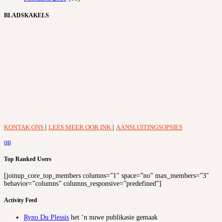
BLADSKAKELS
KONTAK ONS
|
LEES MEER OOR INK
|
AANSLUITINGSOPSIES
op
Top Ranked Users
[joinup_core_top_members columns=”1″ space=”no” max_members=”3″
behavior=”columns” columns_responsive=”predefined”]
Activity Feed
Ryno Du Plessis
het ‘n nuwe publikasie gemaak