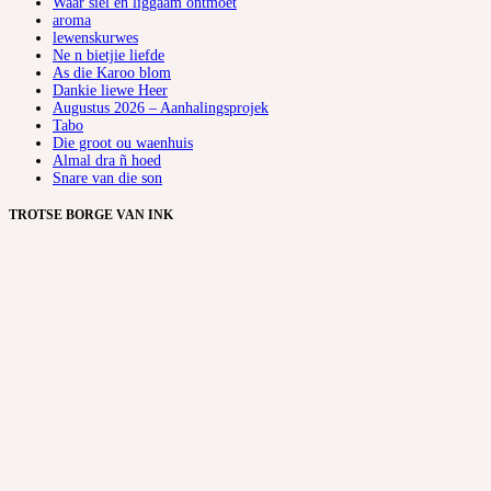
Waar siel en liggaam ontmoet
aroma
lewenskurwes
Ne n bietjie liefde
As die Karoo blom
Dankie liewe Heer
Augustus 2026 – Aanhalingsprojek
Tabo
Die groot ou waenhuis
Almal dra ñ hoed
Snare van die son
TROTSE BORGE VAN INK