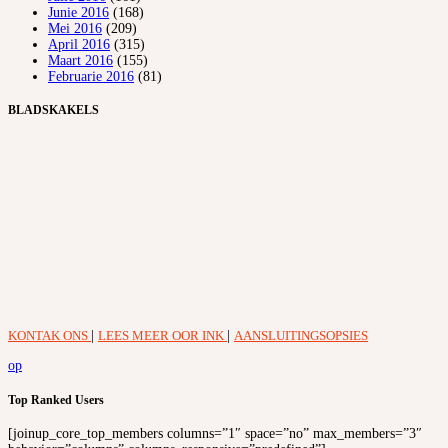
Junie 2016
(168)
Mei 2016
(209)
April 2016
(315)
Maart 2016
(155)
Februarie 2016
(81)
BLADSKAKELS
KONTAK ONS
|
LEES MEER OOR INK
|
AANSLUITINGSOPSIES
op
Top Ranked Users
[joinup_core_top_members columns=”1″ space=”no” max_members=”3″