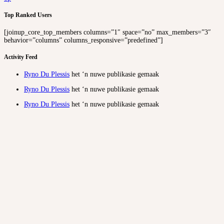
Top Ranked Users
[joinup_core_top_members columns=”1″ space=”no” max_members=”3″
behavior=”columns” columns_responsive=”predefined”]
Activity Feed
Ryno Du Plessis
het ‘n nuwe publikasie gemaak
Ryno Du Plessis
het ‘n nuwe publikasie gemaak
Ryno Du Plessis
het ‘n nuwe publikasie gemaak