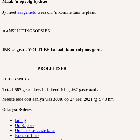
Maak 'n opvolg-bydrae
Jy moet
aangemeld
wees om 'n kommentaar te plaas.
AANSLUITINGSOPSIES
INK se gratis YOUTUBE kanaal, kom volg ons gerus
PROEFLESER
LEDE AANLYN
Totaal
567
gebruikers insluitend
0
lid,
567
gaste aanlyn
Meeste lede ooit aanlyn was
3800
, op 27 Mei 2021 @ 9:40 nm
Onlangse Bydraes
lading
Ou Rapons
Ou Hans se laaste kans
Koos en Hans