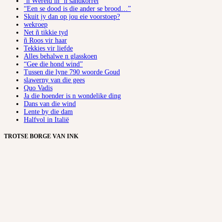
’n Wêreld in ’n sandkorrel
“Een se dood is die ander se brood…”
Skuit jy dan op jou eie voorstoep?
wekroep
Net ñ tikkie tyd
ñ Roos vir haar
Tekkies vir liefde
Alles behalwe n glasskoen
“Gee die hond wind”
Tussen die lyne 790 woorde Goud
slawerny van die gees
Quo Vadis
Ja die hoender is n wondelike ding
Dans van die wind
Lente by die dam
Halfvol in Italië
TROTSE BORGE VAN INK