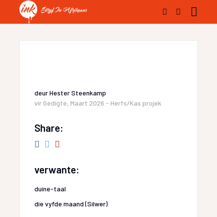
deur
Hester Steenkamp
vir
Gedigte
,
Maart 2026 - Herfs/Kas projek
Share:
verwante:
duine-taal
die vyfde maand (Silwer)