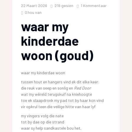
22 Maart 2026
219
gesien
1 Kommentaar
0
hou van
waar my
kinderdae
woon (goud)
waar my kinderdae woon
tussen hout en hangers vind ek dit elke keer:
die reuk van seep en sonlig en
Red Door
wat my wêreld terugskuif na kniehoogte
toe ek slaapdronk my pad tot by haar kon vind
vir opkrul teen die veilige hitte van haar lyf
my vingers volg die nate
tot by dae op die strand
waar sy help sandkastele bou het,