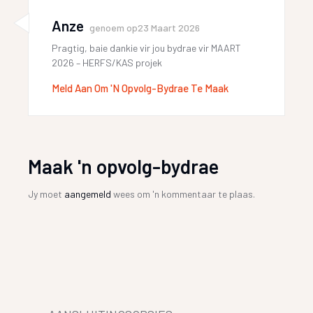
Anze
genoem op
23 Maart 2026
Pragtig, baie dankie vir jou bydrae vir MAART
2026 – HERFS/KAS projek
Meld Aan Om 'n Opvolg-Bydrae Te Maak
Maak 'n opvolg-bydrae
Jy moet
aangemeld
wees om 'n kommentaar te plaas.