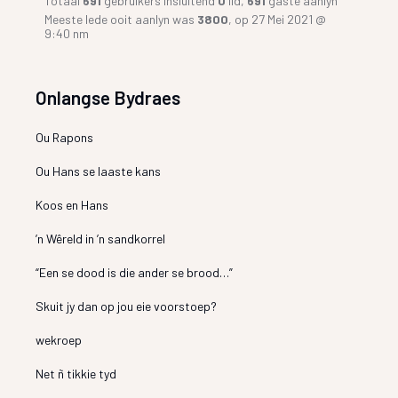
Totaal
691
gebruikers insluitend
0
lid,
691
gaste aanlyn
Meeste lede ooit aanlyn was
3800
, op 27 Mei 2021 @
9:40 nm
Onlangse Bydraes
Ou Rapons
Ou Hans se laaste kans
Koos en Hans
’n Wêreld in ’n sandkorrel
“Een se dood is die ander se brood…”
Skuit jy dan op jou eie voorstoep?
wekroep
Net ñ tikkie tyd