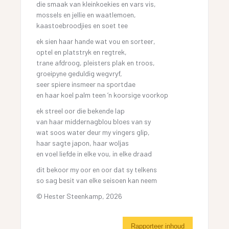
die smaak van kleinkoekies en vars vis,
mossels en jellie en waatlemoen,
kaastoebroodjies en soet tee
ek sien haar hande wat vou en sorteer,
optel en platstryk en regtrek,
trane afdroog, pleisters plak en troos,
groeipyne geduldig wegvryf,
seer spiere insmeer na sportdae
en haar koel palm teen ‘n koorsige voorkop
ek streel oor die bekende lap
van haar middernagblou bloes van sy
wat soos water deur my vingers glip,
haar sagte japon, haar woljas
en voel liefde in elke vou, in elke draad
dit bekoor my oor en oor dat sy telkens
so sag besit van elke seisoen kan neem
© Hester Steenkamp, 2026
Rapporteer inhoud