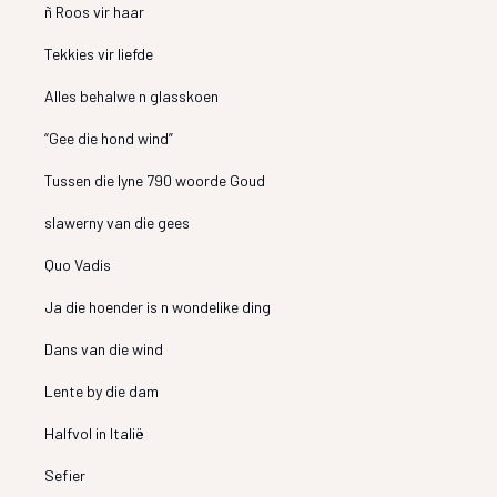
ñ Roos vir haar
Tekkies vir liefde
Alles behalwe n glasskoen
“Gee die hond wind”
Tussen die lyne 790 woorde Goud
slawerny van die gees
Quo Vadis
Ja die hoender is n wondelike ding
Dans van die wind
Lente by die dam
Halfvol in Italië
Sefier