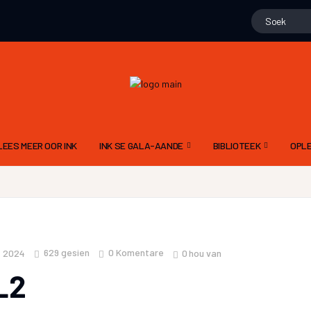
LEES MEER OOR INK
INK SE GALA-AANDE
BIBLIOTEEK
OPLE
15 NOVEMBER 2025 – 10DE GALA
GEDIGTE
ALG
N
9 NOV 2024 – 9DE GALA AAND
PROJEK WENNERS
DIG
11 NOVEMBER 2023 – 8STE GALA AAND
LIEGSTORIES
SKR
629
gesien
0 Komentare
0
hou van
e 2024
12 NOVEMBER 2022 – 7DE GALA AAND
OOM PINE SE JAGSTOR
TAA
L2
13 NOVEMBER 2021 6DE GALA AAND
FLIPVIS SE VERHALE
INK
21 NOVEMBER 2020 – 5DE GALA AAND
GERT ROSSOUW SE BR
RIGL