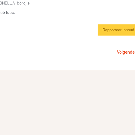
RONELLA-bordjie
roë loop.
Rapporteer inhoud
Volgende