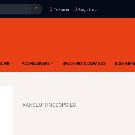
Teken in
Registreer
IDING
WOORDEBOEKE
SKENKINGS & DONASIES
BOEKWINK
EMENE WENKE
WOORDEBOEK – WAT
KUNS
DRIETALIGE IDOOM WOORDEBOEK PDF
YFKUNS
E-WOORDEBOEKE
AANSLUITINGSOPSIES
IES
LGIDSE
LETTERKUNDIGE TERME WOORDEBOEK
 MODERATOR SE EVALUERINGSKRITERIA
DIGNET WOORDEBOEK
IEWE AAN CELESTE
YNE OM ‘N RADIODRAMA OF -VERHAAL TE