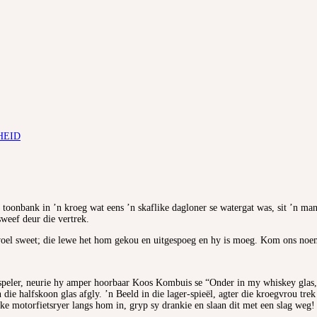
HEID
oonbank in ’n kroeg wat eens ’n skaflike dagloner se watergat was, sit ’n man 
sweef deur die vertrek.
m voel sweet; die lewe het hom gekou en uitgespoeg en hy is moeg. Kom ons 
speler, neurie hy amper hoorbaar Koos Kombuis se “Onder in my whiskey glas, 
n die halfskoon glas afgly. ’n Beeld in die lager-spieël, agter die kroegvrou t
ke motorfietsryer langs hom in, gryp sy drankie en slaan dit met een slag weg!