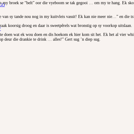
en my broek se “belt” oor die vyeboom se tak gegooi … om my te hang. Ek skop
GO
 van sy tande nou nog in my kuitvleis vassit! Ek kan nie meer nie…” en die tr
aak koorsig droog en daar is sweetpêrels wat bronstig op sy voorkop uitslaan.
F
e doen wat ek wou doen en dis hoekom ek hier kom sit het. Ek het al vier whis
op deur die drankie te drink … alles!” Gert sug ’n diep sug.