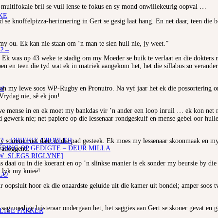
e multifokale bril se vuil lense te fokus en sy mond onwillekeurig oopval …
KE
 se knoffelpizza-herinnering in Gert se gesig laat hang. En net daar, teen die
my ou. Ek kan nie staan om ‘n man te sien huil nie, jy weet.”
? –
. Ek was op 43 weke te stadig om my Moeder se buik te verlaat en die dokters 
en en teen die tyd wat ek in matriek aangekom het, het die sillabus so verander
 van my lewe soos WP-Rugby en Pronutro. Na vyf jaar het ek die possortering ond
W
Vrydag nie, sê ek jou!
we mense in en ek moet my bankdas vir ’n ander een loop inruil … ek kon net 
d gewerk nie; net papiere op die lessenaar rondgeskuif en mense gebel oor hulle
? – DRIEKIE GROBLER
my sommer net daar in die pad gesteek. Ek moes my lessenaar skoonmaak en my 
ING OP GEDIGTE – DEUR MILLA
 vanoggend.
W :SLEGS RIGLYNE]
 daai ou in die koerant en op ’n slinkse manier is ek sonder my beursie by die 
e lyk my knieë!
GO
ur oopsluit hoor ek die onaardste geluide uit die kamer uit bondel; amper soos
n sagmoedige luisteraar ondergaan het, het saggies aan Gert se skouer gevat en
ELIZE PARKER