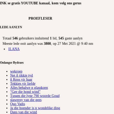
INK se gratis YOUTUBE kanaal, kom volg ons gerus
PROEFLESER
LEDE AANLYN
Totaal
546
gebruikers insluitend
1
lid,
545
gaste aanlyn
Meeste lede ooit aanlyn was
3800
, op 27 Mei 2021 @ 9:40 nm
ILANA
Onlangse Bydraes
wekroep
Net ñ tikkie tyd
ñ Roos vir haar
Tekkies vir liefde
Alles behalwe n glasskoen
“Gee die hond wind”
Tussen die lyne 790 woorde Goud
slawerny van die gees
Quo Vadis
Ja die hoender is n wondelike ding
Dans van die wind