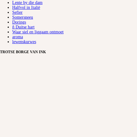
Lente by die dam
Halfvol in Italië
Sefier
Somersneeu
Dorings
ñ Duitse hart
Waar siel en liggaam ontmoet
aroma
lewenskurwes
TROTSE BORGE VAN INK