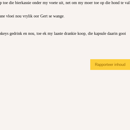
 toe die bierkassie onder my voete uit, net om my moer toe op die hond te val
ane vloei nou vrylik oor Gert se wange.
keys gedrink en nou, toe ek my laaste drankie koop, die kapsule daarin gooi
Rapporteer inhoud