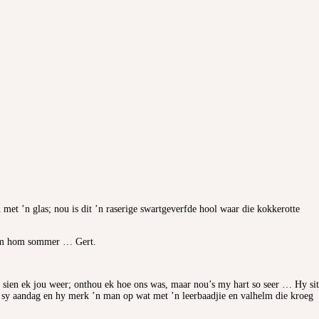
met ’n glas; nou is dit ’n raserige swartgeverfde hool waar die kokkerotte
noem hom sommer … Gert.
sien ek jou weer; onthou ek hoe ons was, maar nou’s my hart so seer … Hy sit
rek sy aandag en hy merk ’n man op wat met ’n leerbaadjie en valhelm die kroeg