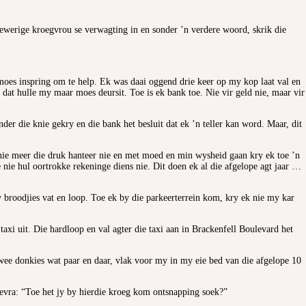
 bewerige kroegvrou se verwagting in en sonder ’n verdere woord, skrik die
moes inspring om te help. Ek was daai oggend drie keer op my kop laat val en
 dat hulle my maar moes deursit. Toe is ek bank toe. Nie vir geld nie, maar vir
er die knie gekry en die bank het besluit dat ek ’n teller kan word. Maar, dit
nie meer die druk hanteer nie en met moed en min wysheid gaan kry ek toe ’n
 nie hul oortrokke rekeninge diens nie. Dit doen ek al die afgelope agt jaar …
broodjies vat en loop. Toe ek by die parkeerterrein kom, kry ek nie my kar
taxi uit. Die hardloop en val agter die taxi aan in Brackenfell Boulevard het
 twee donkies wat paar en daar, vlak voor my in my eie bed van die afgelope 10
 gevra: “Toe het jy by hierdie kroeg kom ontsnapping soek?”