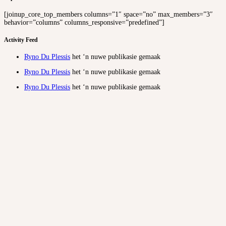
[joinup_core_top_members columns=”1″ space=”no” max_members=”3″
behavior=”columns” columns_responsive=”predefined”]
Activity Feed
Ryno Du Plessis
het ‘n nuwe publikasie gemaak
Ryno Du Plessis
het ‘n nuwe publikasie gemaak
Ryno Du Plessis
het ‘n nuwe publikasie gemaak