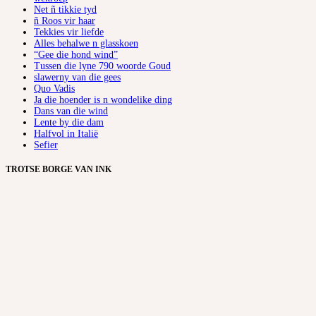
Net ñ tikkie tyd
ñ Roos vir haar
Tekkies vir liefde
Alles behalwe n glasskoen
“Gee die hond wind”
Tussen die lyne 790 woorde Goud
slawerny van die gees
Quo Vadis
Ja die hoender is n wondelike ding
Dans van die wind
Lente by die dam
Halfvol in Italië
Sefier
TROTSE BORGE VAN INK