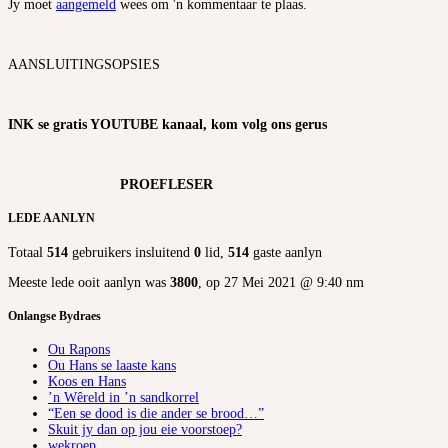
Jy moet
aangemeld
wees om 'n kommentaar te plaas.
AANSLUITINGSOPSIES
INK se gratis YOUTUBE kanaal, kom volg ons gerus
PROEFLESER
LEDE AANLYN
Totaal
514
gebruikers insluitend
0
lid,
514
gaste aanlyn
Meeste lede ooit aanlyn was
3800
, op 27 Mei 2021 @ 9:40 nm
Onlangse Bydraes
Ou Rapons
Ou Hans se laaste kans
Koos en Hans
’n Wêreld in ’n sandkorrel
“Een se dood is die ander se brood…”
Skuit jy dan op jou eie voorstoep?
wekroep