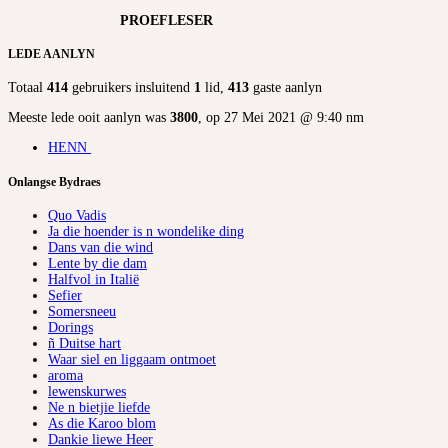
PROEFLESER
LEDE AANLYN
Totaal
414
gebruikers insluitend
1
lid,
413
gaste aanlyn
Meeste lede ooit aanlyn was
3800
, op 27 Mei 2021 @ 9:40 nm
HENN
Onlangse Bydraes
Quo Vadis
Ja die hoender is n wondelike ding
Dans van die wind
Lente by die dam
Halfvol in Italië
Sefier
Somersneeu
Dorings
ñ Duitse hart
Waar siel en liggaam ontmoet
aroma
lewenskurwes
Ne n bietjie liefde
As die Karoo blom
Dankie liewe Heer