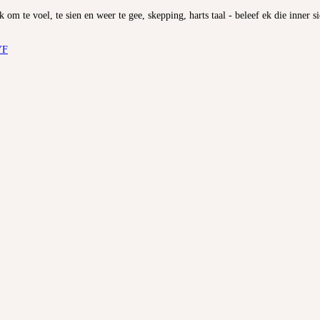
k om te voel, te sien en weer te gee, skepping, harts taal - beleef ek die inner
YF