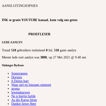
AANSLUITINGSOPSIES
INK se gratis YOUTUBE kanaal, kom volg ons gerus
PROEFLESER
LEDE AANLYN
Totaal
518
gebruikers insluitend
0
lid,
518
gaste aanlyn
Meeste lede ooit aanlyn was
3800
, op 27 Mei 2021 @ 9:40 nm
Onlangse Bydraes
Somersneeu
Dorings
ñ Duitse hart
Waar siel en liggaam ontmoet
aroma
lewenskurwes
Ne n bietjie liefde
As die Karoo blom
Dankie liewe Heer