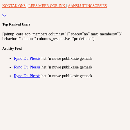
KONTAK ONS
|
LEES MEER OOR INK
|
AANSLUITINGSOPSIES
op
Top Ranked Users
[joinup_core_top_members columns=”1″ space=”no” max_members=”3″
behavior=”columns” columns_responsive=”predefined”]
Activity Feed
Ryno Du Plessis
het ‘n nuwe publikasie gemaak
Ryno Du Plessis
het ‘n nuwe publikasie gemaak
Ryno Du Plessis
het ‘n nuwe publikasie gemaak