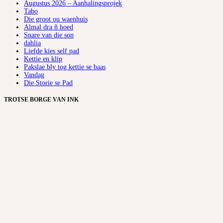
Augustus 2026 – Aanhalingsprojek
Tabo
Die groot ou waenhuis
Almal dra ñ hoed
Snare van die son
dahlia
Liefde kies self pad
Kettie en klip
Pakslae bly tog kettie se baas
Vandag
Die Storie se Pad
TROTSE BORGE VAN INK