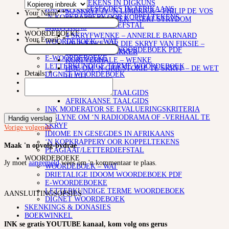
SKRYF
LEESTEKENS IN DIGKUNS
IDIOME EN GESEGDES IN AFRIKAANS
SO SKRYF JY ‘N LIMERICK – PHILIP DE VOS
Your Name:
*
‘N KOPKRAPPERY OOR KOPPELTEKENS
STOF EN TEGNIEK – GERT STRYDOM
PLAGIAAT/LETTERDIEFSTAL
SKRYFKUNS
WOORDEBOEKE
4 SKRYFWENKE – ANNERLE BARNARD
Your Email:
*
WOORDEBOEK – WAT
101 WENKE VIR DIE SKRYF VAN FIKSIE –
DRIETALIGE IDOOM WOORDEBOEK PDF
DEUR ELIZE PARKER
E-WOORDEBOEKE
KORTVERHALE – WENKE
LETTERKUNDIGE TERME WOORDEBOEK
HOE OM ‘N GRILSTORIE TE SKRYF – DE WET
Details:
*
DIGNET WOORDEBOEK
HUGO
SKENKINGS & DONASIES
TAALGIDSE
BOEKWINKEL
AFRIKAANSE TAALGIDS
AFRIKAANSE TAALGIDS
INK MODERATOR SE EVALUERINGSKRITERIA
RIGLYNE OM ‘N RADIODRAMA OF -VERHAAL TE
Handig verslag
SKRYF
Vorige
volgende
IDIOME EN GESEGDES IN AFRIKAANS
‘N KOPKRAPPERY OOR KOPPELTEKENS
Maak 'n opvolg-bydrae
PLAGIAAT/LETTERDIEFSTAL
WOORDEBOEKE
Jy moet
aangemeld
wees om 'n kommentaar te plaas.
WOORDEBOEK – WAT
DRIETALIGE IDOOM WOORDEBOEK PDF
E-WOORDEBOEKE
LETTERKUNDIGE TERME WOORDEBOEK
AANSLUITINGSOPSIES
DIGNET WOORDEBOEK
SKENKINGS & DONASIES
BOEKWINKEL
INK se gratis YOUTUBE kanaal, kom volg ons gerus