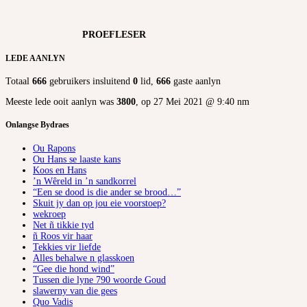
PROEFLESER
LEDE AANLYN
Totaal
666
gebruikers insluitend
0
lid,
666
gaste aanlyn
Meeste lede ooit aanlyn was
3800
, op 27 Mei 2021 @ 9:40 nm
Onlangse Bydraes
Ou Rapons
Ou Hans se laaste kans
Koos en Hans
’n Wêreld in ’n sandkorrel
“Een se dood is die ander se brood…”
Skuit jy dan op jou eie voorstoep?
wekroep
Net ñ tikkie tyd
ñ Roos vir haar
Tekkies vir liefde
Alles behalwe n glasskoen
“Gee die hond wind”
Tussen die lyne 790 woorde Goud
slawerny van die gees
Quo Vadis