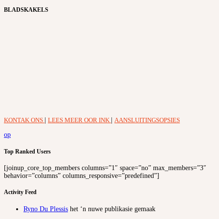
BLADSKAKELS
KONTAK ONS
|
LEES MEER OOR INK
|
AANSLUITINGSOPSIES
op
Top Ranked Users
[joinup_core_top_members columns=”1″ space=”no” max_members=”3″
behavior=”columns” columns_responsive=”predefined”]
Activity Feed
Ryno Du Plessis
het ‘n nuwe publikasie gemaak