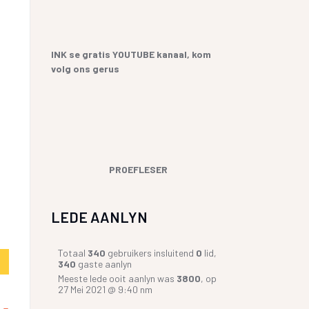
YF
 SANGBUNDEL EN
ME EN GESEGDES IN AFRIKAANS
E GESKIEDENIS
KOPKRAPPERY OOR KOPPELTEKENS
INK se gratis YOUTUBE kanaal, kom
volg ons gerus
UR HENNING VAN
GIAAT/LETTERDIEFSTAL
GERVERSIES
PROEFLESER
LEDE AANLYN
Totaal
340
gebruikers insluitend
0
lid,
340
gaste aanlyn
Meeste lede ooit aanlyn was
3800
, op
27 Mei 2021 @ 9:40 nm