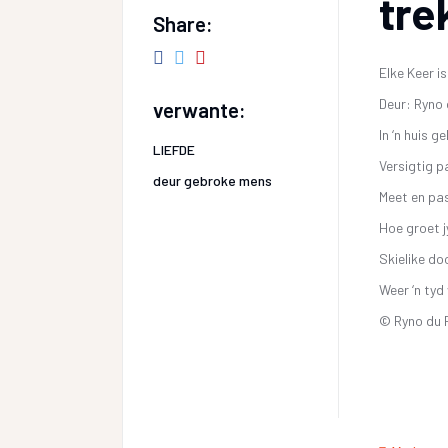
tre
Share:
Elke Keer i
Deur: Ryno 
verwante:
In ‘n huis g
LIEFDE
Versigtig p
deur gebroke mens
Meet en pas
Hoe groet j
Skielike do
Weer ‘n tyd
© Ryno du 