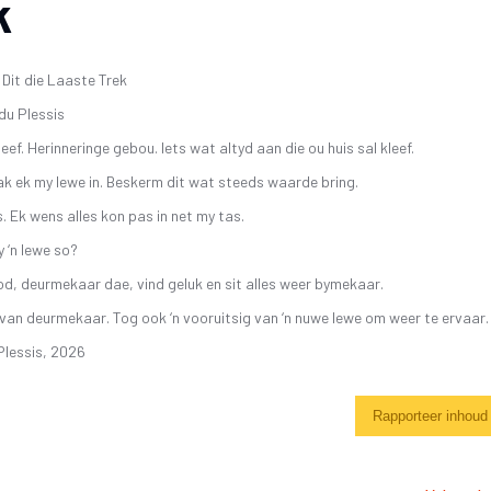
k
SKR
26 OKTOBER 2019 4DE GALA AAND
FAK – ELEKTRONIESE
KITAARDRUKKE
IDIO
10 NOVEMBER 2018 – 3DE GALA AAND
s Dit die Laaste Trek
VERGETE HELDE UIT DI
‘N 
4 NOVEMBER 2017 – 2DE GALA-AAND
du Plessis
VRYSTAATSTORIES DE
PLA
22 OKTOBER 2016 – 1STE GALA AAND
ASWEGEN
eleef. Herinneringe gebou. Iets wat altyd aan die ou huis sal kleef.
KINDERLIEDJIES
ak ek my lewe in. Beskerm dit wat steeds waarde bring.
KINDERRYMPIES – VIN
. Ek wens alles kon pas in net my tas.
y ‘n lewe so?
od, deurmekaar dae, vind geluk en sit alles weer bymekaar.
 van deurmekaar. Tog ook ‘n vooruitsig van ‘n nuwe lewe om weer te ervaar.
Plessis, 2026
Rapporteer inhoud