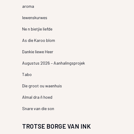
aroma
lewenskurwes
Ne n bietjie liefde
As die Karoo blom
Dankie liewe Heer
Augustus 2026 – Aanhalingsprojek
Tabo
Die groot ou waenhuis
Almal dra ñ hoed
Snare van die son
TROTSE BORGE VAN INK