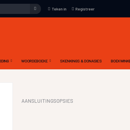
Teken in
Registreer
IDING
WOORDEBOEKE
SKENKINGS & DONASIES
BOEKWINK
EMENE WENKE
WOORDEBOEK – WAT
KUNS
DRIETALIGE IDOOM WOORDEBOEK PDF
YFKUNS
E-WOORDEBOEKE
AANSLUITINGSOPSIES
IES
LGIDSE
LETTERKUNDIGE TERME WOORDEBOEK
 MODERATOR SE EVALUERINGSKRITERIA
DIGNET WOORDEBOEK
IEWE AAN CELESTE
YNE OM ‘N RADIODRAMA OF -VERHAAL TE