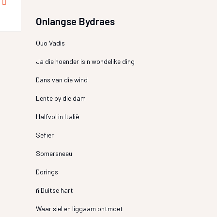
Onlangse Bydraes
Quo Vadis
Ja die hoender is n wondelike ding
Dans van die wind
Lente by die dam
Halfvol in Italië
Sefier
Somersneeu
Dorings
ñ Duitse hart
Waar siel en liggaam ontmoet