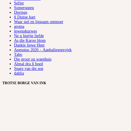
Sefier
Somersneeu
Dorings
ñ Duitse hart
Waar siel en liggaam ontmoet
aroma
lewenskurwes
Ne n bietjie liefde
As die Karoo blom
Dankie liewe Heer
Augustus 2026 – Aanhalingsprojek
Tabo
Die groot ou waenhuis
Almal dra ñ hoed
Snare van die son
dahlia
TROTSE BORGE VAN INK