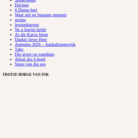
Somersneeu
Dorings
ñ Duitse hart
Waar siel en liggaam ontmoet
aroma
lewenskurwes
Ne n bietjie liefde
As die Karoo blom
Dankie liewe Heer
Augustus 2026 – Aanhalingsprojek
Tabo
Die groot ou waenhuis
Almal dra ñ hoed
Snare van die son
TROTSE BORGE VAN INK