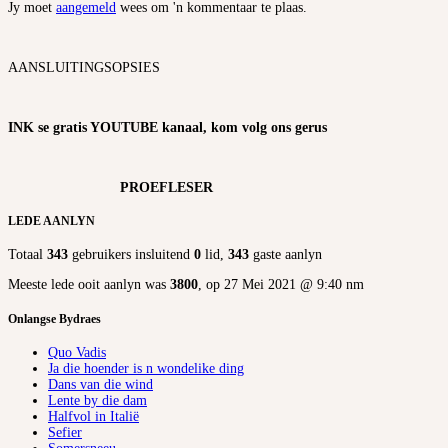
Jy moet
aangemeld
wees om 'n kommentaar te plaas.
AANSLUITINGSOPSIES
INK se gratis YOUTUBE kanaal, kom volg ons gerus
PROEFLESER
LEDE AANLYN
Totaal
343
gebruikers insluitend
0
lid,
343
gaste aanlyn
Meeste lede ooit aanlyn was
3800
, op 27 Mei 2021 @ 9:40 nm
Onlangse Bydraes
Quo Vadis
Ja die hoender is n wondelike ding
Dans van die wind
Lente by die dam
Halfvol in Italië
Sefier