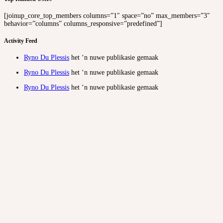
[joinup_core_top_members columns=”1″ space=”no” max_members=”3″
behavior=”columns” columns_responsive=”predefined”]
Activity Feed
Ryno Du Plessis
het ‘n nuwe publikasie gemaak
Ryno Du Plessis
het ‘n nuwe publikasie gemaak
Ryno Du Plessis
het ‘n nuwe publikasie gemaak