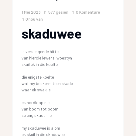
1 Mei 2023
577
gesien
0 Komentare
0
hou van
skaduwee
in versengende hitte
van hierdie lewens-woestyn
skuil ek in die koelte
.
die enigste koelte
wat my beskerm teen skade
waar ek swak is
.
ek hardloop nie
van boom tot boom
se eng skadu nie
.
my skaduwee is alom
ek skuil in die skaduwee