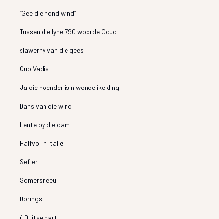
“Gee die hond wind”
Tussen die lyne 790 woorde Goud
slawerny van die gees
Quo Vadis
Ja die hoender is n wondelike ding
Dans van die wind
Lente by die dam
Halfvol in Italië
Sefier
Somersneeu
Dorings
ñ Duitse hart