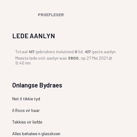
PROEFLESER
LEDE AANLYN
Totaal
417
gebruikers insluitend
0
lid,
417
gaste aanlyn
Meeste lede ooit aanlyn was
3800
, op 27 Mei 2021 @
9:40 nm
Onlangse Bydraes
Net ñ tikkie tyd
ñ Roos vir haar
Tekkies vir liefde
Alles behalwe n glasskoen