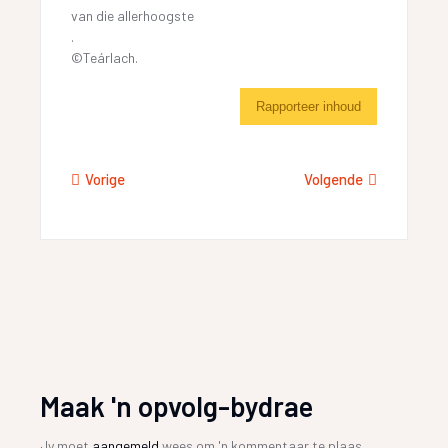
van die allerhoogste
.
©Teárlach.
Rapporteer inhoud
Vorige
Volgende
Maak 'n opvolg-bydrae
Jy moet
aangemeld
wees om 'n kommentaar te plaas.