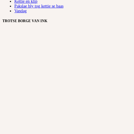
Kettie en klip
Pakslae bly tog kettie se baas
Vandag
TROTSE BORGE VAN INK