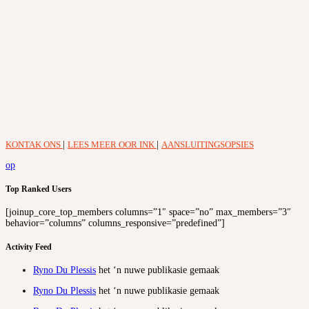
KONTAK ONS
|
LEES MEER OOR INK
|
AANSLUITINGSOPSIES
op
Top Ranked Users
[joinup_core_top_members columns=”1″ space=”no” max_members=”3″
behavior=”columns” columns_responsive=”predefined”]
Activity Feed
Ryno Du Plessis
het ‘n nuwe publikasie gemaak
Ryno Du Plessis
het ‘n nuwe publikasie gemaak