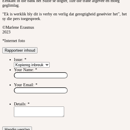
Eenkant in die bank het Suzie se dogter, Ilze die trane afgevee en moeg
geglimlag.
“Ek is werklik bly dit is verby en verlig dat geregtigheid geseëvier het”, het
sy die pers toegespreek.
©Marlene Erasmus
2023
*Internet foto
Rapporteer inhoud
Issue:
*
Your Name:
*
Your Email:
*
Details:
*
Handig verslag