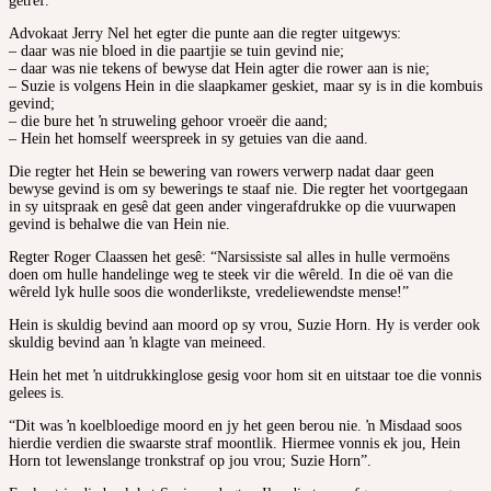
getref.
Advokaat Jerry Nel het egter die punte aan die regter uitgewys:
– daar was nie bloed in die paartjie se tuin gevind nie;
– daar was nie tekens of bewyse dat Hein agter die rower aan is nie;
– Suzie is volgens Hein in die slaapkamer geskiet, maar sy is in die kombuis
gevind;
– die bure het ŉ struweling gehoor vroeër die aand;
– Hein het homself weerspreek in sy getuies van die aand.
Die regter het Hein se bewering van rowers verwerp nadat daar geen
bewyse gevind is om sy bewerings te staaf nie. Die regter het voortgegaan
in sy uitspraak en gesê dat geen ander vingerafdrukke op die vuurwapen
gevind is behalwe die van Hein nie.
Regter Roger Claassen het gesê: “Narsissiste sal alles in hulle vermoëns
doen om hulle handelinge weg te steek vir die wêreld. In die oë van die
wêreld lyk hulle soos die wonderlikste, vredeliewendste mense!”
Hein is skuldig bevind aan moord op sy vrou, Suzie Horn. Hy is verder ook
skuldig bevind aan ŉ klagte van meineed.
Hein het met ŉ uitdrukkinglose gesig voor hom sit en uitstaar toe die vonnis
gelees is.
“Dit was ŉ koelbloedige moord en jy het geen berou nie. ŉ Misdaad soos
hierdie verdien die swaarste straf moontlik. Hiermee vonnis ek jou, Hein
Horn tot lewenslange tronkstraf op jou vrou; Suzie Horn”.