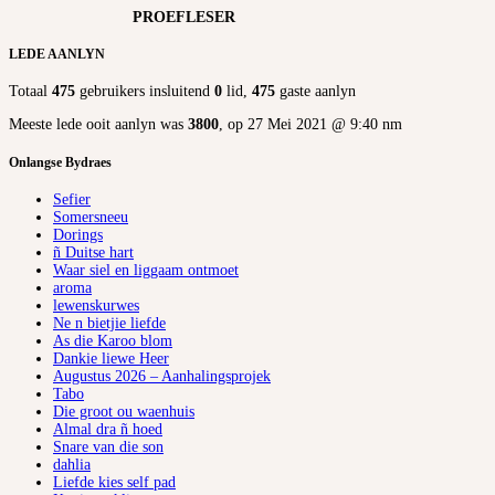
PROEFLESER
LEDE AANLYN
Totaal
475
gebruikers insluitend
0
lid,
475
gaste aanlyn
Meeste lede ooit aanlyn was
3800
, op 27 Mei 2021 @ 9:40 nm
Onlangse Bydraes
Sefier
Somersneeu
Dorings
ñ Duitse hart
Waar siel en liggaam ontmoet
aroma
lewenskurwes
Ne n bietjie liefde
As die Karoo blom
Dankie liewe Heer
Augustus 2026 – Aanhalingsprojek
Tabo
Die groot ou waenhuis
Almal dra ñ hoed
Snare van die son
dahlia
Liefde kies self pad