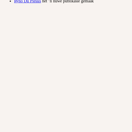
Ryno Du Plessis
het ‘n nuwe publikasie gemaak