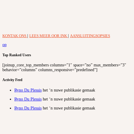
KONTAK ONS
|
LEES MEER OOR INK
|
AANSLUITINGSOPSIES
op
Top Ranked Users
[joinup_core_top_members columns=”1″ space=”no” max_members=”3″
behavior=”columns” columns_responsive=”predefined”]
Activity Feed
Ryno Du Plessis
het ‘n nuwe publikasie gemaak
Ryno Du Plessis
het ‘n nuwe publikasie gemaak
Ryno Du Plessis
het ‘n nuwe publikasie gemaak