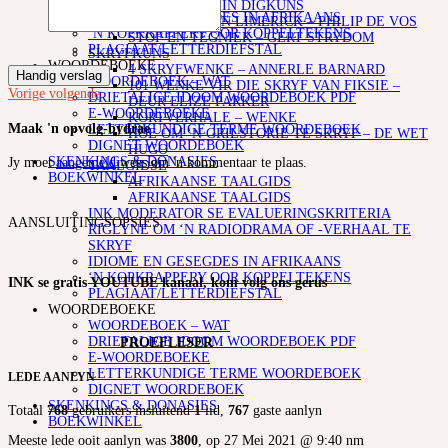
SKRYF
LEESTEKENS IN DIGKUNS
IDIOME EN GESEGDES IN AFRIKAANS
SO SKRYF JY ‘N LIMERICK – PHILIP DE VOS
‘N KOPKRAPPERY OOR KOPPELTEKENS
STOF EN TEGNIEK – GERT STRYDOM
PLAGIAAT/LETTERDIEFSTAL
SKRYFKUNS
WOORDEBOEKE
4 SKRYFWENKE – ANNERLE BARNARD
Handig verslag
WOORDEBOEK – WAT
101 WENKE VIR DIE SKRYF VAN FIKSIE –
Vorige
volgende
DRIETALIGE IDOOM WOORDEBOEK PDF
DEUR ELIZE PARKER
E-WOORDEBOEKE
KORTVERHALE – WENKE
Maak 'n opvolg-bydrae
LETTERKUNDIGE TERME WOORDEBOEK
HOE OM ‘N GRILSTORIE TE SKRYF – DE WET
DIGNET WOORDEBOEK
HUGO
SKENKINGS & DONASIES
Jy moet
aangemeld
wees om 'n kommentaar te plaas.
TAALGIDSE
BOEKWINKEL
AFRIKAANSE TAALGIDS
AFRIKAANSE TAALGIDS
INK MODERATOR SE EVALUERINGSKRITERIA
AANSLUITINGSOPSIES
RIGLYNE OM ‘N RADIODRAMA OF -VERHAAL TE
SKRYF
IDIOME EN GESEGDES IN AFRIKAANS
‘N KOPKRAPPERY OOR KOPPELTEKENS
INK se gratis YOUTUBE kanaal, kom volg ons gerus
PLAGIAAT/LETTERDIEFSTAL
WOORDEBOEKE
WOORDEBOEK – WAT
DRIETALIGE IDOOM WOORDEBOEK PDF
PROEFLESER
E-WOORDEBOEKE
LETTERKUNDIGE TERME WOORDEBOEK
LEDE AANLYN
DIGNET WOORDEBOEK
SKENKINGS & DONASIES
Totaal
768
gebruikers insluitend
1
lid,
767
gaste aanlyn
BOEKWINKEL
Meeste lede ooit aanlyn was
3800
, op 27 Mei 2021 @ 9:40 nm