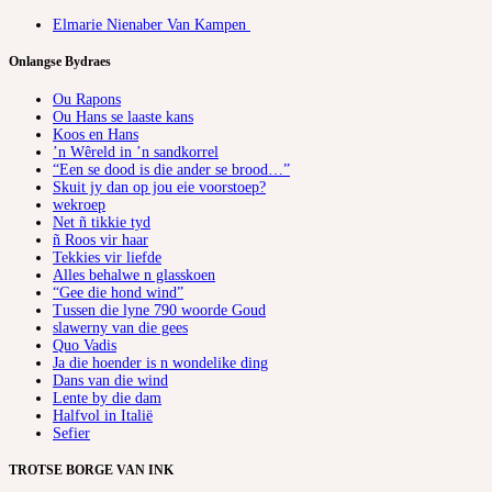
Elmarie Nienaber Van Kampen
Onlangse Bydraes
Ou Rapons
Ou Hans se laaste kans
Koos en Hans
’n Wêreld in ’n sandkorrel
“Een se dood is die ander se brood…”
Skuit jy dan op jou eie voorstoep?
wekroep
Net ñ tikkie tyd
ñ Roos vir haar
Tekkies vir liefde
Alles behalwe n glasskoen
“Gee die hond wind”
Tussen die lyne 790 woorde Goud
slawerny van die gees
Quo Vadis
Ja die hoender is n wondelike ding
Dans van die wind
Lente by die dam
Halfvol in Italië
Sefier
TROTSE BORGE VAN INK