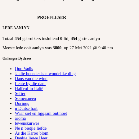
PROEFLESER
LEDE AANLYN
Totaal
454
gebruikers insluitend
0
lid,
454
gaste aanlyn
Meeste lede ooit aanlyn was
3800
, op 27 Mei 2021 @ 9:40 nm
Onlangse Bydraes
Quo Vadis
Ja die hoender is n wondelike ding
Dans van die wind
Lente by die dam
Halfvol in Italië
Sefier
Somersneeu
Dorings
ñ Duitse hart
Waar siel en liggaam ontmoet
aroma
lewenskurwes
Ne n bietjie liefde
As die Karoo blom
Dankie liewe Heer