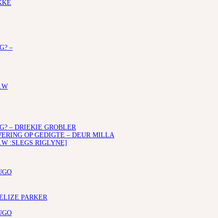
KKE
G? –
.W
G? – DRIEKIE GROBLER
RING OP GEDIGTE – DEUR MILLA
.W :SLEGS RIGLYNE]
UGO
 ELIZE PARKER
UGO