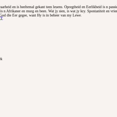
waarheid en is heeltemal gekant teen leuens. Opregtheid en Eerlikheid is n passi
 is n Afrikaner en murg en been. Wat jy sien, is wat jy kry. Spontaniteit en vri
 God die Eer gegee, want Hy is in beheer van my Lewe.
YF
ek