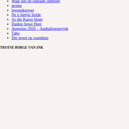
Waar siel en liggaam ontmoet
aroma
lewenskurwes
Ne n bietjie liefde
As die Karoo blom
Dankie liewe Heer
Augustus 2026 – Aanhalingsprojek
Tabo
Die groot ou waenhuis
TROTSE BORGE VAN INK