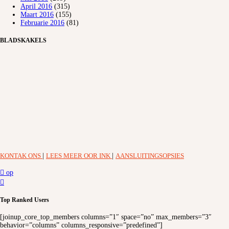
April 2016
(315)
Maart 2016
(155)
Februarie 2016
(81)
BLADSKAKELS
KONTAK ONS
|
LEES MEER OOR INK
|
AANSLUITINGSOPSIES
op
Top Ranked Users
[joinup_core_top_members columns=”1″ space=”no” max_members=”3″
behavior=”columns” columns_responsive=”predefined”]