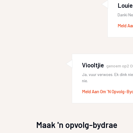
Louie
Danki Ne
Meld Aa
Viooltjie
genoem op
2 O
Ja, vuur verwoes. Ek dink ni
nie.
Meld Aan Om 'n Opvolg-By
Maak 'n opvolg-bydrae