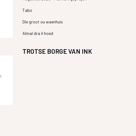
Tabo
Die groot ou waenhuis
Almal dra ñ hoed
TROTSE BORGE VAN INK
t