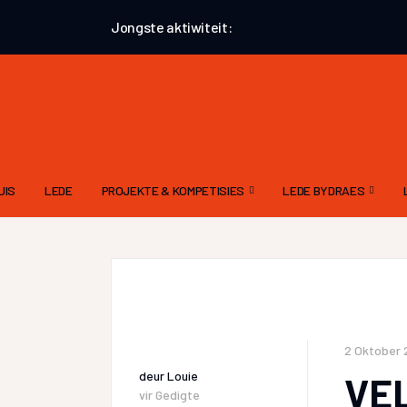
Jongste aktiwiteit:
UIS
LEDE
PROJEKTE & KOMPETISIES
LEDE BYDRAES
AUGUSTUS 2026 – AANHALINGSPROJEK
GEDIGTE
EKSTERNE KOMPETISIES
VERHALE – ALGEMEE
ATKV-TAK LOERIE POËSIEKOMPETISIE
PROSA
2 Oktober 
deur
Louie
VE
vir
Gedigte