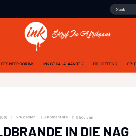
LEES MEER OOR INK
INK SE GALA-AANDE
BIBLIOTEEK
OPLE
15 NOVEMBER 2025 – 10DE GALA
GEDIGTE
ALG
N
9 NOV 2024 – 9DE GALA AAND
PROJEK WENNERS
DIG
11 NOVEMBER 2023 – 8STE GALA AAND
LIEGSTORIES
SKR
12 NOVEMBER 2022 – 7DE GALA AAND
OOM PINE SE JAGSTOR
TAA
376
gesien
3 Komentare
0
hou van
2016
13 NOVEMBER 2021 6DE GALA AAND
FLIPVIS SE VERHALE
INK
LDBRANDE IN DIE NAG
21 NOVEMBER 2020 – 5DE GALA AAND
GERT ROSSOUW SE BR
RIGL