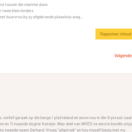
ore tussen die vlamme dans
n twee klein kinders
et buurvrou by sy afgebrande plaashuis wag…
Rapporteer inhoud
Volgende
e, verlief geraak op die berge / platteland en woon nou in die Vrystaat sa
ne en 11 maande dogter Katelyn. Was deel van WOES se eerste bundle uit
my tweede naam Gerhard. Vroeg "afgetreë" en hou myself besig met my