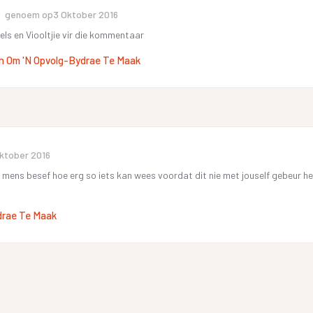
genoem op
3 Oktober 2016
els en Viooltjie vir die kommentaar
n Om 'n Opvolg-Bydrae Te Maak
ktober 2016
e mens besef hoe erg so iets kan wees voordat dit nie met jouself gebeur he
drae Te Maak