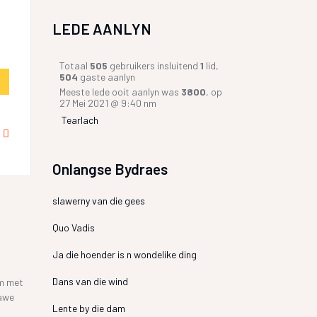
LEDE AANLYN
Totaal
505
gebruikers insluitend
1
lid,
504
gaste aanlyn
Meeste lede ooit aanlyn was
3800
, op
27 Mei 2021 @ 9:40 nm
Tearlach
Onlangse Bydraes
slawerny van die gees
Quo Vadis
Ja die hoender is n wondelike ding
Dans van die wind
am met
gawe
Lente by die dam