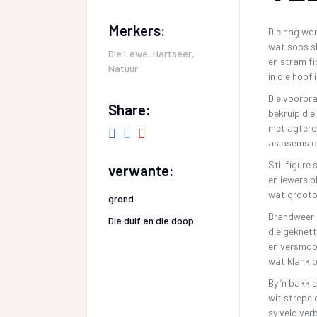
Merkers:
Die nag wo
wat soos sl
Die Lewe
,
Hartseer
,
en stram f
Natuur
in die hoof
Die voorbr
Share:
bekruip die
met agterd
as asems o
Stil figure
verwante:
en iewers b
wat grooto
grond
Brandweer l
Die duif en die doop
die geknet
en versmoo
wat klanklo
By ‘n bakki
wit strepe 
sy veld ver