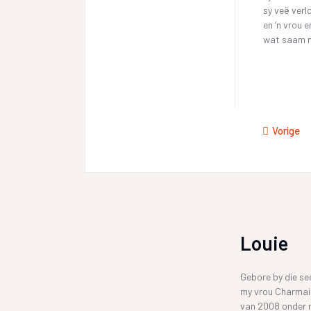
sy veë verl
en ‘n vrou e
wat saam m
Vorige
Louie
Gebore by die se
my vrou Charmai
van 2008 onder 