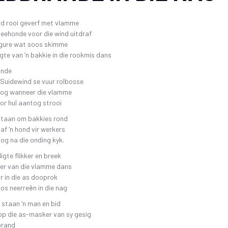
SKR
26 OKTOBER 2019 4DE GALA AAND
FAK – ELEKTRONIESE
KITAARDRUKKE
IDIO
rd rooi geverf met vlamme
10 NOVEMBER 2018 – 3DE GALA AAND
eehonde voor die wind uitdraf
VERGETE HELDE UIT DI
‘N 
igure wat soos skimme
4 NOVEMBER 2017 – 2DE GALA-AAND
VRYSTAATSTORIES DE
PLA
ligte van ‘n bakkie in die rookmis dans
22 OKTOBER 2016 – 1STE GALA AAND
ASWEGEN
ande
KINDERLIEDJIES
 Suidewind se vuur rolbosse
og wanneer die vlamme
KINDERRYMPIES – VIN
or hul aantog strooi
 staan om bakkies rond
laf ‘n hond vir werkers
og na die onding kyk.
igte flikker en breek
ter van die vlamme dans
r in die as dooprok
os neerreën in die nag
e staan ‘n man en bid
op die as-masker van sy gesig
brand