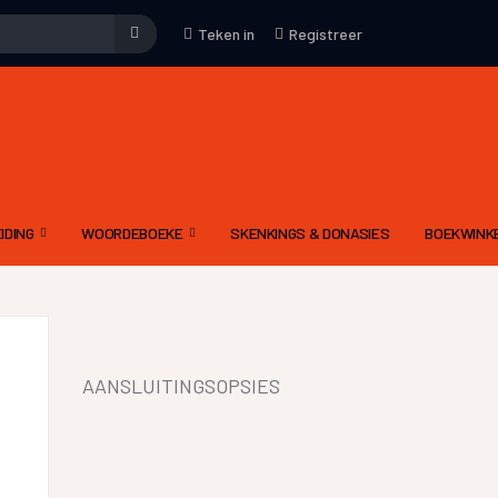
Teken in
Registreer
IDING
WOORDEBOEKE
SKENKINGS & DONASIES
BOEKWINK
EMENE WENKE
WOORDEBOEK – WAT
KUNS
DRIETALIGE IDOOM WOORDEBOEK PDF
YFKUNS
E-WOORDEBOEKE
AANSLUITINGSOPSIES
IES
LGIDSE
LETTERKUNDIGE TERME WOORDEBOEK
 MODERATOR SE EVALUERINGSKRITERIA
DIGNET WOORDEBOEK
IEWE AAN CELESTE
YNE OM ‘N RADIODRAMA OF -VERHAAL TE