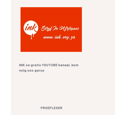
YF
 SANGBUNDEL EN
ME EN GESEGDES IN AFRIKAANS
E GESKIEDENIS
KOPKRAPPERY OOR KOPPELTEKENS
UR HENNING VAN
GIAAT/LETTERDIEFSTAL
GERVERSIES
INK se gratis YOUTUBE kanaal, kom
volg ons gerus
PROEFLESER