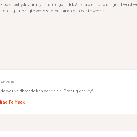
k ook deeltyds aan my eerste digbundel. Alle hulp en raad sal goud werd w
 legal ding: alle regte word voorbehou op geplaaste werke
er 2016
ade wat veldbrande kan aanrig nie. Pragtig geskryf
drae Te Maak