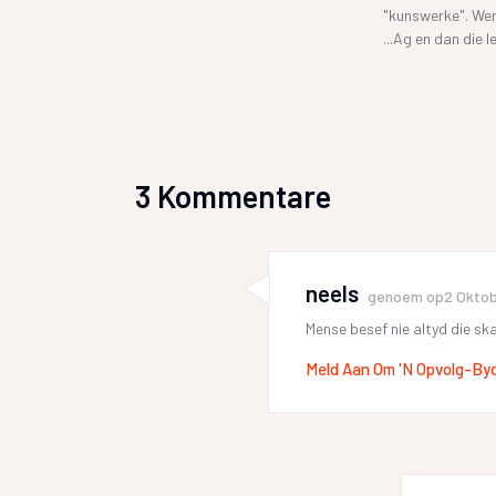
"kunswerke". Wer
...Ag en dan die
3 Kommentare
neels
genoem op
2 Oktob
Mense besef nie altyd die sk
Meld Aan Om 'n Opvolg-By