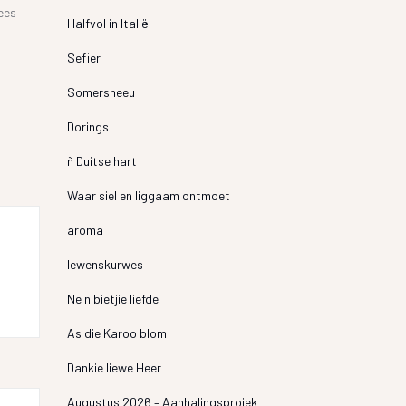
ees
Halfvol in Italië
Sefier
Somersneeu
Dorings
ñ Duitse hart
Waar siel en liggaam ontmoet
aroma
lewenskurwes
Ne n bietjie liefde
As die Karoo blom
Dankie liewe Heer
Augustus 2026 – Aanhalingsprojek