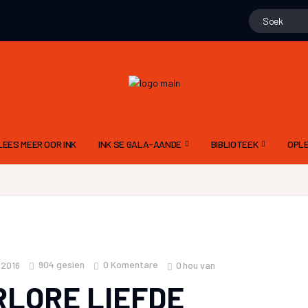
LEES MEER OOR INK
INK SE GALA-AANDE
BIBLIOTEEK
OPLE
15 NOVEMBER 2025 – 10DE GALA
GEDIGTE
ALG
N
9 NOV 2024 – 9DE GALA AAND
PROJEK WENNERS
DIG
11 NOVEMBER 2023 – 8STE GALA AAND
LIEGSTORIES
SKR
12 NOVEMBER 2022 – 7DE GALA AAND
OOM PINE SE JAGSTOR
TAA
904
gesien
0 Komentare
0
hou van
 2016
13 NOVEMBER 2021 6DE GALA AAND
FLIPVIS SE VERHALE
INK
RLORE LIEFDE
21 NOVEMBER 2020 – 5DE GALA AAND
GERT ROSSOUW SE BR
RIGL