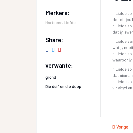
Merkers:
n Liefde so 
dat dit jou
Hartseer
,
Liefde
n Liefde so
dat jy lewe
Share:
n Liefde va
wat jy nooit
n Liefde so
waaroor jy 
verwante:
n Liefde so
dat niemand
grond
n Liefde so 
Die duif en die doop
vir altyd e
Vorige