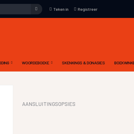
Teken in
Registreer
IDING
WOORDEBOEKE
SKENKINGS & DONASIES
BOEKWINK
EMENE WENKE
WOORDEBOEK – WAT
KUNS
DRIETALIGE IDOOM WOORDEBOEK PDF
YFKUNS
E-WOORDEBOEKE
AANSLUITINGSOPSIES
IES
LGIDSE
LETTERKUNDIGE TERME WOORDEBOEK
 MODERATOR SE EVALUERINGSKRITERIA
DIGNET WOORDEBOEK
IEWE AAN CELESTE
YNE OM ‘N RADIODRAMA OF -VERHAAL TE