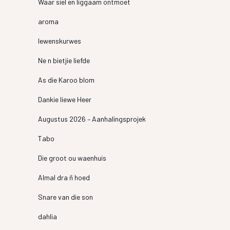
Waar siel en liggaam ontmoet
aroma
lewenskurwes
Ne n bietjie liefde
As die Karoo blom
Dankie liewe Heer
Augustus 2026 – Aanhalingsprojek
Tabo
Die groot ou waenhuis
Almal dra ñ hoed
Snare van die son
dahlia