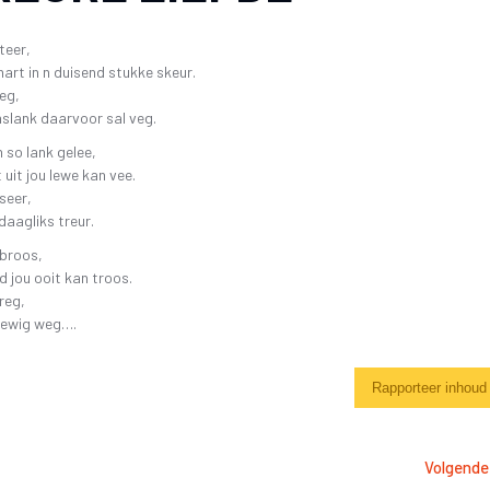
SKR
26 OKTOBER 2019 4DE GALA AAND
FAK – ELEKTRONIESE
KITAARDRUKKE
IDIO
teer,
10 NOVEMBER 2018 – 3DE GALA AAND
 hart in n duisend stukke skeur.
VERGETE HELDE UIT DI
‘N 
 eg,
4 NOVEMBER 2017 – 2DE GALA-AAND
VRYSTAATSTORIES DE
PLA
nslank daarvoor sal veg.
22 OKTOBER 2016 – 1STE GALA AAND
ASWEGEN
n so lank gelee,
KINDERLIEDJIES
 uit jou lewe kan vee.
 seer,
KINDERRYMPIES – VIN
daagliks treur.
 broos,
 jou ooit kan troos.
reg,
n ewig weg….
Rapporteer inhoud
Volgende