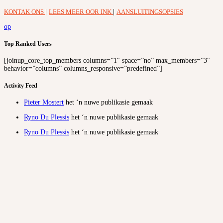
KONTAK ONS
|
LEES MEER OOR INK
|
AANSLUITINGSOPSIES
op
Top Ranked Users
[joinup_core_top_members columns=”1″ space=”no” max_members=”3″
behavior=”columns” columns_responsive=”predefined”]
Activity Feed
Pieter Mostert
het ‘n nuwe publikasie gemaak
Ryno Du Plessis
het ‘n nuwe publikasie gemaak
Ryno Du Plessis
het ‘n nuwe publikasie gemaak