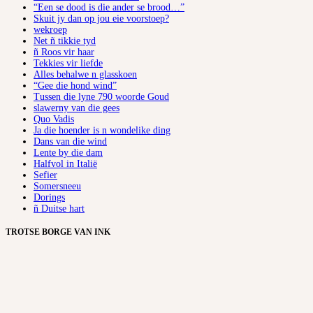
“Een se dood is die ander se brood…”
Skuit jy dan op jou eie voorstoep?
wekroep
Net ñ tikkie tyd
ñ Roos vir haar
Tekkies vir liefde
Alles behalwe n glasskoen
“Gee die hond wind”
Tussen die lyne 790 woorde Goud
slawerny van die gees
Quo Vadis
Ja die hoender is n wondelike ding
Dans van die wind
Lente by die dam
Halfvol in Italië
Sefier
Somersneeu
Dorings
ñ Duitse hart
TROTSE BORGE VAN INK