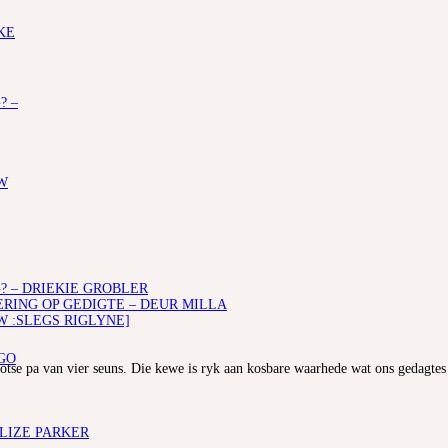
KE
? –
W
? – DRIEKIE GROBLER
ING OP GEDIGTE – DEUR MILLA
W :SLEGS RIGLYNE]
GO
rotse pa van vier seuns. Die kewe is ryk aan kosbare waarhede wat ons gedagtes
ELIZE PARKER