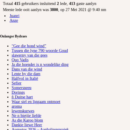
Totaal
415
gebruikers insluitend
2
lede,
413
gaste aanlyn
Meeste lede ooit aanlyn was
3800
, op 27 Mei 2021 @ 9:40 nm
Juanri
Anze
Onlangse Bydraes
“Gee die hond wind”
Tussen die lyne 790 woorde Goud
slawerny van die gees
Quo Vadis
Ja die hoender is n wondelike ding
Dans van die wind
Lente by die dam
Halfvol in Italië
Sefier
Somersneeu
Dorings
ñ Duitse hart
Waar siel en liggaam ontmoet
aroma
lewenskurwes
Ne n bietjie liefde
As die Karoo blom
Dankie liewe Heer
Augustus 2026 – Aanhalingsprojek