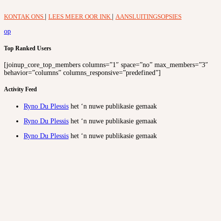
KONTAK ONS
|
LEES MEER OOR INK
|
AANSLUITINGSOPSIES
op
Top Ranked Users
[joinup_core_top_members columns=”1″ space=”no” max_members=”3″
behavior=”columns” columns_responsive=”predefined”]
Activity Feed
Ryno Du Plessis
het ‘n nuwe publikasie gemaak
Ryno Du Plessis
het ‘n nuwe publikasie gemaak
Ryno Du Plessis
het ‘n nuwe publikasie gemaak