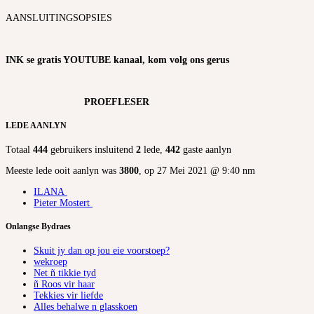
AANSLUITINGSOPSIES
INK se gratis YOUTUBE kanaal, kom volg ons gerus
PROEFLESER
LEDE AANLYN
Totaal
444
gebruikers insluitend
2
lede,
442
gaste aanlyn
Meeste lede ooit aanlyn was
3800
, op 27 Mei 2021 @ 9:40 nm
ILANA
Pieter Mostert
Onlangse Bydraes
Skuit jy dan op jou eie voorstoep?
wekroep
Net ñ tikkie tyd
ñ Roos vir haar
Tekkies vir liefde
Alles behalwe n glasskoen