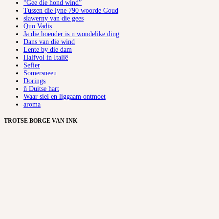
“Gee die hond wind”
Tussen die lyne 790 woorde Goud
slawerny van die gees
Quo Vadis
Ja die hoender is n wondelike ding
Dans van die wind
Lente by die dam
Halfvol in Italië
Sefier
Somersneeu
Dorings
ñ Duitse hart
Waar siel en liggaam ontmoet
aroma
TROTSE BORGE VAN INK