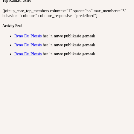
Top Ranked Users
[joinup_core_top_members columns=”1″ space=”no” max_members=”3″
behavior=”columns” columns_responsive=”predefined”]
Activity Feed
Ryno Du Plessis
het ‘n nuwe publikasie gemaak
Ryno Du Plessis
het ‘n nuwe publikasie gemaak
Ryno Du Plessis
het ‘n nuwe publikasie gemaak