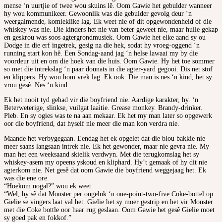
mense ‘n uurtjie of twee wou skuins lê. Oom Gawie het gebulder wanneer
hy wou kommunikeer. Gewoonlik was die gebulder gevolg deur ‘n
weergalmende, komieklike lag. Ek weet nie of dit opgewondenheid of die
whiskey was nie. Die kinders het nie van beter geweet nie, maar hulle gekap
en geskrou was soos agtergrondmusiek. Oom Gawie het elke aand sy ou
Dodge in die erf ingetrek, gesig na die hek, sodat hy vroeg-oggend ‘n
running start kon hê. Een Sondag-aand jag ‘n helse lawaai my by die
voordeur uit en om die hoek van die huis. Oom Gawie. Hy het toe sommer
so met die intrekslag ‘n paar dounats in die agter-yard gegooi. Dis net stof
en klippers. Hy wou hom vrek lag. Ek ook. Die man is nes ‘n kind, het sy
vrou gesê. Nes ‘n kind.
Ek het nooit tyd gehad vir die boyfriend nie. Aardige karakter, hy. ‘n
Beterweterige, slinkse, vuilgat laaitie. Grease monkey. Brandy-drinker.
Pleb. En sy ogies was te na aan mekaar. Ek het my man later so opgewerk
oor die boyfriend, dat hyself nie meer die man kon verdra nie.
Maande het verbygegaan. Eendag het ek opgelet dat die blou bakkie nie
meer saans langsaan intrek nie. Ek het gewonder, maar nie gevra nie. My
man het een weeksaand skielik verdwyn. Met die terugkomslag het sy
whiskey-asem my opeens yskoud en kliphard. Hy’t gemaak of hy dit nie
agterkom nie. Net gesê dat oom Gawie die boyfriend weggejaag het. Ek
was die ene ore.
“Hoekom nogal?” wou ek weet.
“Wel, hy sê dat Monster per ongeluk ‘n one-point-two-five Coke-bottel op
Gielie se vingers laat val het. Gielie het sy moer gestrip en het vir Monster
met die Coke bottle oor haar rug geslaan. Oom Gawie het gesê Gielie moet
sy goed pak en fokkof.”