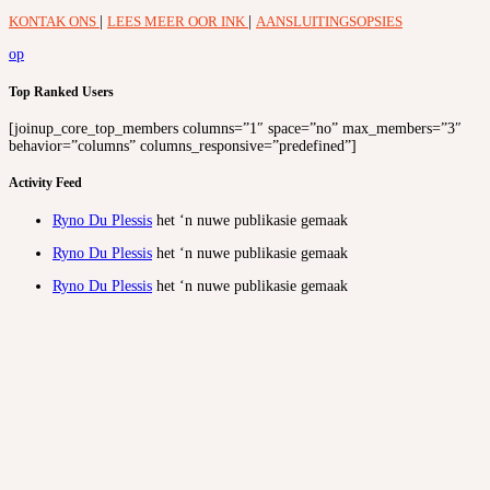
KONTAK ONS
|
LEES MEER OOR INK
|
AANSLUITINGSOPSIES
op
Top Ranked Users
[joinup_core_top_members columns=”1″ space=”no” max_members=”3″
behavior=”columns” columns_responsive=”predefined”]
Activity Feed
Ryno Du Plessis
het ‘n nuwe publikasie gemaak
Ryno Du Plessis
het ‘n nuwe publikasie gemaak
Ryno Du Plessis
het ‘n nuwe publikasie gemaak