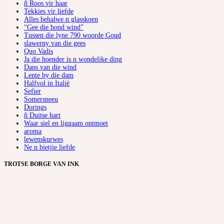
ñ Roos vir haar
Tekkies vir liefde
Alles behalwe n glasskoen
“Gee die hond wind”
Tussen die lyne 790 woorde Goud
slawerny van die gees
Quo Vadis
Ja die hoender is n wondelike ding
Dans van die wind
Lente by die dam
Halfvol in Italië
Sefier
Somersneeu
Dorings
ñ Duitse hart
Waar siel en liggaam ontmoet
aroma
lewenskurwes
Ne n bietjie liefde
TROTSE BORGE VAN INK