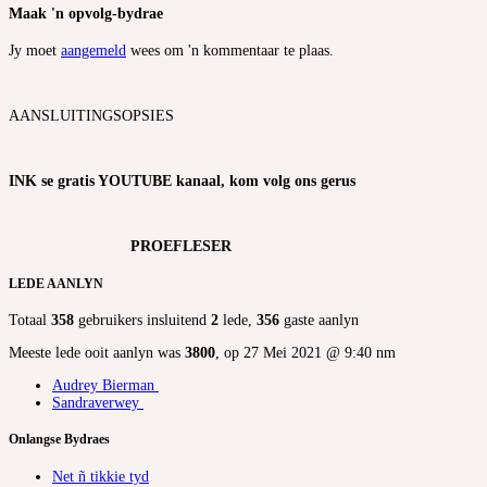
Maak 'n opvolg-bydrae
Jy moet
aangemeld
wees om 'n kommentaar te plaas.
AANSLUITINGSOPSIES
INK se gratis YOUTUBE kanaal, kom volg ons gerus
PROEFLESER
LEDE AANLYN
Totaal
358
gebruikers insluitend
2
lede,
356
gaste aanlyn
Meeste lede ooit aanlyn was
3800
, op 27 Mei 2021 @ 9:40 nm
Audrey Bierman
Sandraverwey
Onlangse Bydraes
Net ñ tikkie tyd