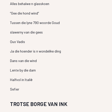
Alles behalwe n glasskoen
“Gee die hond wind”
Tussen die lyne 790 woorde Goud
slawerny van die gees
Quo Vadis
Ja die hoender is n wondelike ding
Dans van die wind
Lente by die dam
Halfvol in Italië
Sefier
TROTSE BORGE VAN INK