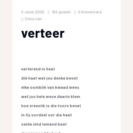
2 Junie 2026
162
gesien
0 Komentare
0
hou van
verteer
verterend is haat
dié haat wat jou denke beset
elke oomblik van kwaad wees
wat jou hele wese daarin klem
hoe vreeslik is die toorn bevat
in Sy oordeel oor die haat
selde vind iemand baat