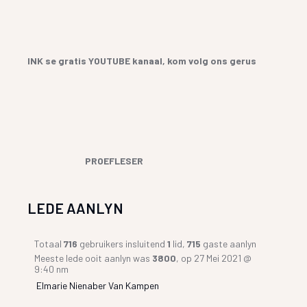
INK se gratis YOUTUBE kanaal, kom volg ons gerus
PROEFLESER
LEDE AANLYN
Totaal
716
gebruikers insluitend
1
lid,
715
gaste aanlyn
Meeste lede ooit aanlyn was
3800
, op 27 Mei 2021 @
9:40 nm
Elmarie Nienaber Van Kampen