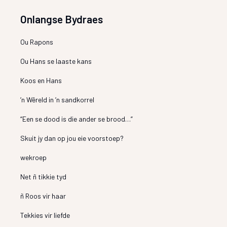
Onlangse Bydraes
Ou Rapons
Ou Hans se laaste kans
Koos en Hans
’n Wêreld in ’n sandkorrel
“Een se dood is die ander se brood…”
Skuit jy dan op jou eie voorstoep?
wekroep
Net ñ tikkie tyd
ñ Roos vir haar
Tekkies vir liefde