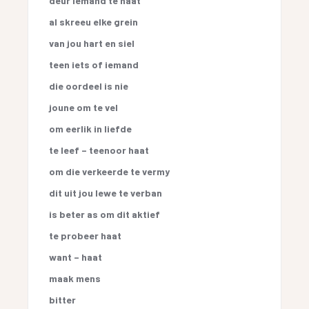
deur iemand te haat
al skreeu elke grein
van jou hart en siel
teen iets of iemand
die oordeel is nie
joune om te vel
om eerlik in liefde
te leef – teenoor haat
om die verkeerde te vermy
dit uit jou lewe te verban
is beter as om dit aktief
te probeer haat
want – haat
maak mens
bitter