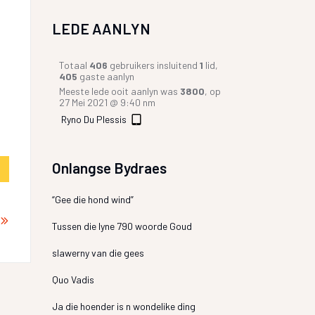
LEDE AANLYN
Totaal
406
gebruikers insluitend
1
lid,
405
gaste aanlyn
Meeste lede ooit aanlyn was
3800
, op
27 Mei 2021 @ 9:40 nm
Ryno Du Plessis
Onlangse Bydraes
“Gee die hond wind”
Tussen die lyne 790 woorde Goud
slawerny van die gees
Quo Vadis
Ja die hoender is n wondelike ding