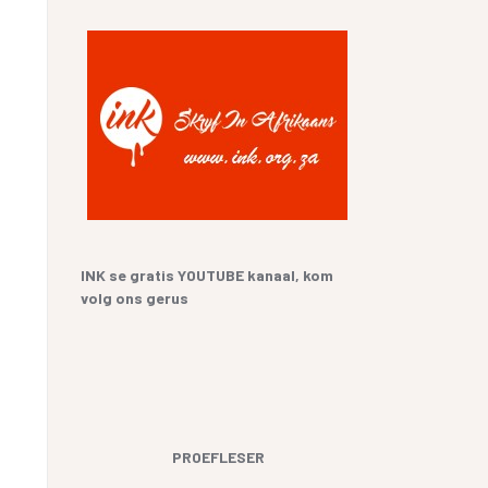
SKRYF
 SANGBUNDEL EN
RIKAANS
LTEKENS
E GESKIEDENIS
UR HENNING VAN
IEFSTAL
GERVERSIES
INK se gratis YOUTUBE kanaal, kom
volg ons gerus
PROEFLESER