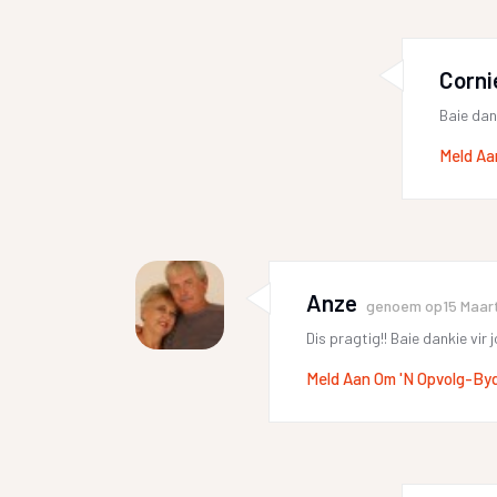
Corni
Baie dan
Meld Aa
Anze
genoem op
15 Maar
Dis pragtig!! Baie dankie vir
Meld Aan Om 'n Opvolg-By