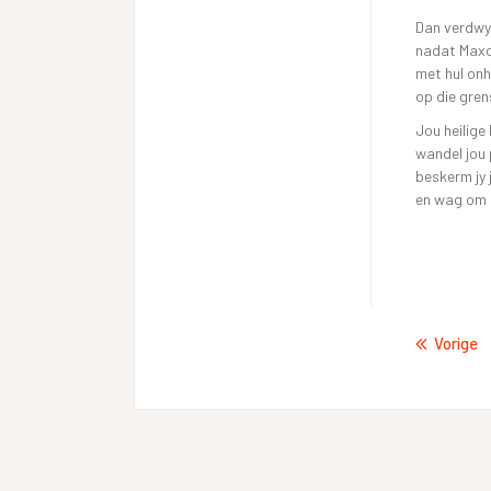
Dan verdwy
nadat Maxo
met hul onh
op die gren
Jou heilige
wandel jou p
beskerm jy 
en wag om d
Vorige