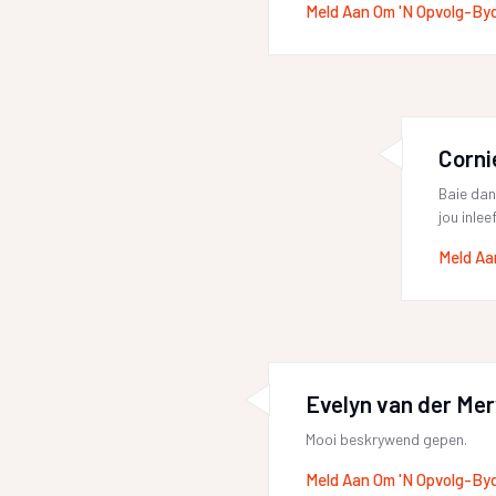
Meld Aan Om 'n Opvolg-By
Corni
Baie dan
jou inle
Meld Aa
Evelyn van der Me
Mooi beskrywend gepen.
Meld Aan Om 'n Opvolg-By