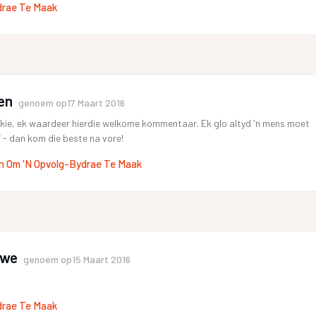
drae Te Maak
en
genoem op
17 Maart 2016
kie, ek waardeer hierdie welkome kommentaar. Ek glo altyd 'n mens moet
ef - dan kom die beste na vore!
n Om 'n Opvolg-Bydrae Te Maak
rwe
genoem op
15 Maart 2016
drae Te Maak