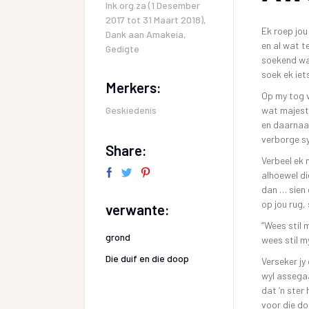
Ink.org.za (1 Desember
2017 tot 31 Maart 2018)
,
Ek roep jou
Dank aan Amakeia
,
en al wat te
Gedigte
soekend wa
soek ek iets
Merkers:
Op my tog 
Geskiedenis
wat majest
en daarnaas
verborge sy
Share:
Verbeel ek 
alhoewel di
dan … sien 
op jou rug,
verwante:
“Wees stil 
grond
wees stil 
Die duif en die doop
Verseker jy
wyl assegaa
dat ‘n ster 
voor die do