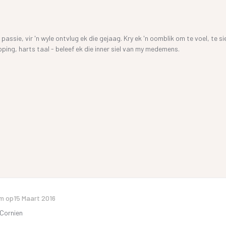
 passie, vir 'n wyle ontvlug ek die gejaag. Kry ek 'n oomblik om te voel, te si
ping, harts taal - beleef ek die inner siel van my medemens.
m op
15 Maart 2016
 Cornien