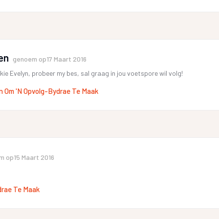
en
genoem op
17 Maart 2016
kie Evelyn, probeer my bes, sal graag in jou voetspore wil volg!
n Om 'n Opvolg-Bydrae Te Maak
m op
15 Maart 2016
drae Te Maak