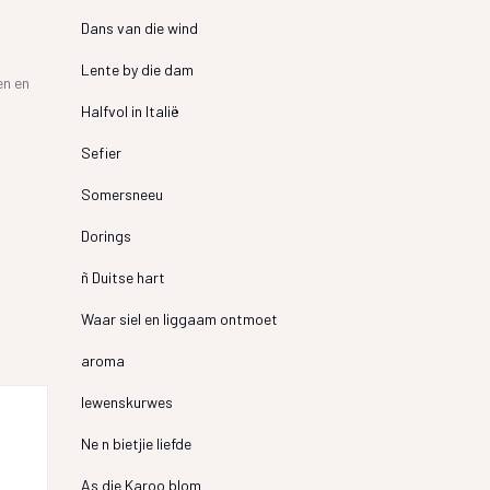
Dans van die wind
Lente by die dam
en en
Halfvol in Italië
Sefier
Somersneeu
Dorings
ñ Duitse hart
Waar siel en liggaam ontmoet
aroma
lewenskurwes
Ne n bietjie liefde
As die Karoo blom