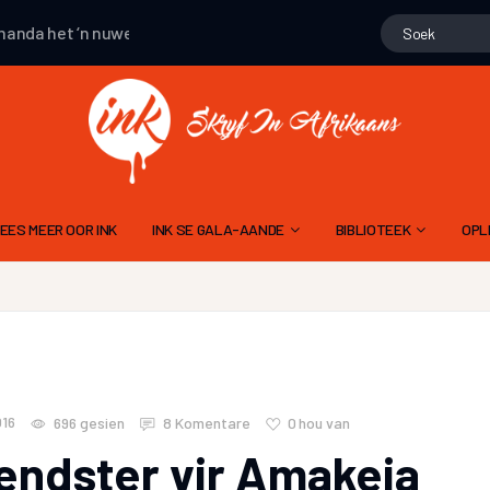
het ‘n nuwe publikasie gemaak
HENN
het ‘n nuwe publikasie g
EES MEER OOR INK
INK SE GALA-AANDE
BIBLIOTEEK
OPL
15 NOVEMBER 2025 – 10DE GALA
GEDIGTE
ALGEMENE
9 NOV 2024 – 9DE GALA AAND
PROJEK WENNERS
11 NOVEMBER 2023 – 8STE GALA AAND
LIEGSTORIES
SKR
12 NOVEMBER 2022 – 7DE GALA AAND
OOM PINE SE JAGSTOR
TA
016
0
hou van
696
gesien
8 Komentare
13 NOVEMBER 2021 6DE GALA AAND
INK MODERATOR SE EVALUERINGSK
FLIPVIS SE VERHALE
ndster vir Amakeia
21 NOVEMBER 2020 – 5DE GALA AAND
RIGLYNE OM ‘N RADIODRAMA OF -VER
GERT ROSSOUW SE BR