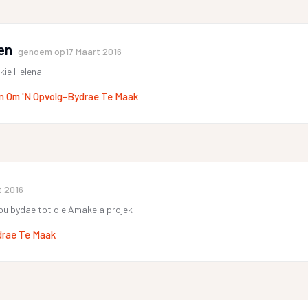
en
genoem op
17 Maart 2016
kie Helena!!
n Om 'n Opvolg-Bydrae Te Maak
t 2016
 jou bydae tot die Amakeia projek
drae Te Maak