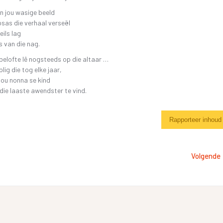
n jou wasige beeld
sas die verhaal verseël
eils lag
s van die nag.
 belofte lê nogsteeds op die altaar …
lig die tog elke jaar,
jou nonna se kind
ie laaste awendster te vind.
Rapporteer inhoud
Volgende