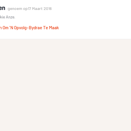
en
genoem op
17 Maart 2016
kie Anze.
n Om 'n Opvolg-Bydrae Te Maak