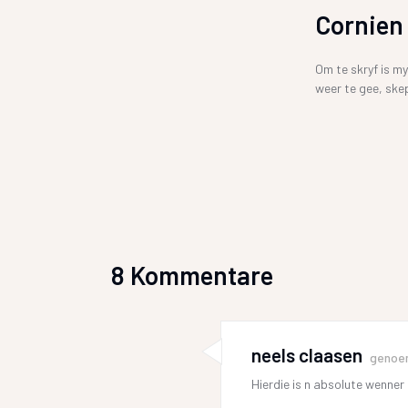
Cornien
Om te skryf is my
weer te gee, skep
8 Kommentare
neels claasen
genoe
Hierdie is n absolute wenner