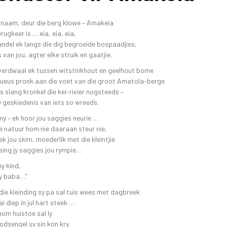
26 OKTOBER 2019 4DE GALA AAND
FAK – ELEKTRONIESE
IDIOME EN GESEGDES IN AF
KITAARDRUKKE
 naam, deur die berg klowe – Amakeia
10 NOVEMBER 2018 – 3DE GALA AAND
rugkeer is … eia, eia, eia,
‘N KOPKRAPPERY OOR KOPPE
VERGETE HELDE UIT DI
ndel ek langs die dig begroeide bospaadjies,
4 NOVEMBER 2017 – 2DE GALA-AAND
VRYSTAATSTORIES DE
PLAGIAAT/LETTERD
 van jou, agter elke struik en gaatjie.
22 OKTOBER 2016 – 1STE GALA AAND
ASWEGEN
verdwaal ek tussen witstinkhout en geelhout bome
KINDERLIEDJIES
ueus pronk aan die voet van die groot Amatola-berge
 slang kronkel die kei-rivier nogsteeds –
KINDERRYMPIES – VIN
 geskiedenis van iets so wreeds.
my – ek hoor jou saggies neurie …
e natuur hom nie daaraan steur nie,
ek jou skim, moederlik met die kleintjie
 sing jy saggies jou rympie…
my kind,
my baba…”
 die kleinding sy pa sal tuis wees met dagbreek
i diep in jul hart steek …
hom huistoe sal ly
odsengel sy sin kon kry.