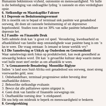
Humaniste beklemtoon vryheid, outonomie en menswaardigheid. Vir hulle
is die beëindiging van ondraaglike lyding ’n rasionele en eties verdedigbare
opsie.
6. Sielkundige en Maatskaplike Faktore
6.1 Depressie en Besluitnemingsvermoë
Dit is moeilik om te bepaal of terminaal siek pasiënte wat genadedood
oorweeg, dit doen uit rasionele besluitneming of uit depresiewe
hopeloosheid. Studies toon dat tot 30% van sulke pasiënte behandelbare
depressie het.
6.2 Familie- en Finansiële Druk
Selfs subtiele druk kan ’n groot rol speel. Veroudering, kwesbaarheid en
afhanklikheid van familie skep omstandighede waar pasiënte bang is om ’n
las te wees. Die vraag ontstaan: Is iemand se keuse werklik vry?
6.3 Die Samelewing se Uitkyk op Ouderdom en Gestremdheid
Waar samelewings sterk fokus op produktiwiteit, kan swak gesondheid as
onwaardig beskou word. Dit kan ’n gevaarlike kultuur skep waarin mense
voel hulle moet sterf eerder as om afhanklik te wees.
7. ’n Genuanseerde Benadering: Moontlike Riglyne
Indien ’n land soos Suid-Afrika ooit genadedood sou oorweeg, moet streng
voorwaardes geld, soos:
1. Onbehandelbare, terminaal progressiewe siekte bevestig deur
onafhanklike dokters.
2. Behoorlike sielkundige evaluasie.
3. Bewys dat alle palliatiewe opsies uitgeput is.
4. Geen druk van familie of finansiële oorwegings nie.
5. Onafhanklike toetsing deur ’n etiekpaneel.
Dit sou help om misbruik te beperk en menswaardigheid te beskerm.
8. Gevolgtrekking