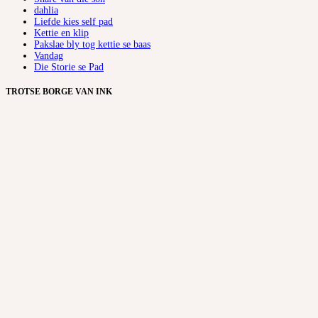
dahlia
Liefde kies self pad
Kettie en klip
Pakslae bly tog kettie se baas
Vandag
Die Storie se Pad
TROTSE BORGE VAN INK