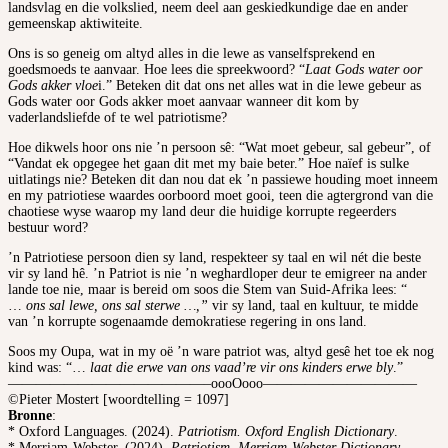
landsvlag en die volkslied, neem deel aan geskiedkundige dae en ander
gemeenskap aktiwiteite.
Ons is so geneig om altyd alles in die lewe as vanselfsprekend en
goedsmoeds te aanvaar. Hoe lees die spreekwoord? “
Laat Gods water oor
Gods akker vloe
i.” Beteken dit dat ons net alles wat in die lewe gebeur as
Gods water oor Gods akker moet aanvaar wanneer dit kom by
vaderlandsliefde of te wel patriotisme?
Hoe dikwels hoor ons nie ’n persoon sê: “Wat moet gebeur, sal gebeur”, of
“Vandat ek opgegee het gaan dit met my baie beter.” Hoe naïef is sulke
uitlatings nie? Beteken dit dan nou dat ek ’n passiewe houding moet inneem
en my patriotiese waardes oorboord moet gooi, teen die agtergrond van die
chaotiese wyse waarop my land deur die huidige korrupte regeerders
bestuur word?
’n Patriotiese persoon dien sy land, respekteer sy taal en wil nét die beste
vir sy land hê. ’n Patriot is nie ’n weghardloper deur te emigreer na ander
lande toe nie, maar is bereid om soos die Stem van Suid-Afrika lees: “
…
ons sal lewe, ons sal sterwe …,”
vir sy land, taal en kultuur, te midde
van ’n korrupte sogenaamde demokratiese regering in ons land.
Soos my Oupa, wat in my oë ’n ware patriot was, altyd gesê het toe ek nog
kind was: “…
laat die erwe van ons vaad’re vir ons kinders erwe bly
.”
——————————————–oooOooo———————————
©Pieter Mostert [woordtelling = 1097]
Bronne
:
* Oxford Languages. (2024).
Patriotism. Oxford English Dictionary
.
* Merriam-Webster. (2024).
Patriotism
.
Merriam-Webster Dictionary
.