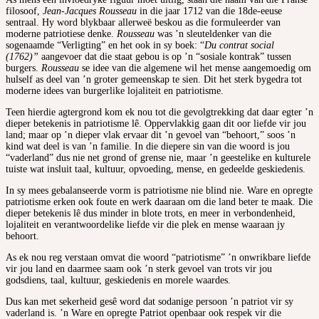
filosoof,
Jean-Jacques
Rousseau
in die jaar 1712 van die 18de-eeuse
sentraal. Hy word blykbaar allerweë beskou as die formuleerder van
moderne patriotiese denke.
Rousseau
was ’n sleuteldenker van die
sogenaamde “Verligting” en het ook in sy boek: “
Du contrat social
(1762)”
aangevoer dat die staat gebou is op ’n “sosiale kontrak” tussen
burgers.
Rousseau
se idee van die algemene wil het mense aangemoedig om
hulself as deel van ’n groter gemeenskap te sien. Dit het sterk bygedra tot
moderne idees van burgerlike lojaliteit en patriotisme.
Teen hierdie agtergrond kom ek nou tot die gevolgtrekking dat daar egter ’n
dieper betekenis in patriotisme lê. Oppervlakkig gaan dit oor liefde vir jou
land; maar op ’n dieper vlak ervaar dit ’n gevoel van “behoort,” soos ’n
kind wat deel is van ’n familie. In die diepere sin van die woord is jou
“vaderland” dus nie net grond of grense nie, maar ’n geestelike en kulturele
tuiste wat insluit taal, kultuur, opvoeding, mense, en gedeelde geskiedenis.
In sy mees gebalanseerde vorm is patriotisme nie blind nie. Ware en opregte
patriotisme erken ook foute en werk daaraan om die land beter te maak. Die
dieper betekenis lê dus minder in blote trots, en meer in verbondenheid,
lojaliteit en verantwoordelike liefde vir die plek en mense waaraan jy
behoort.
As ek nou reg verstaan omvat die woord “patriotisme” ’n onwrikbare liefde
vir jou land en daarmee saam ook ’n sterk gevoel van trots vir jou
godsdiens, taal, kultuur, geskiedenis en morele waardes.
Dus kan met sekerheid gesê word dat sodanige persoon ’n patriot vir sy
vaderland is. ’n Ware en opregte Patriot openbaar ook respek vir die