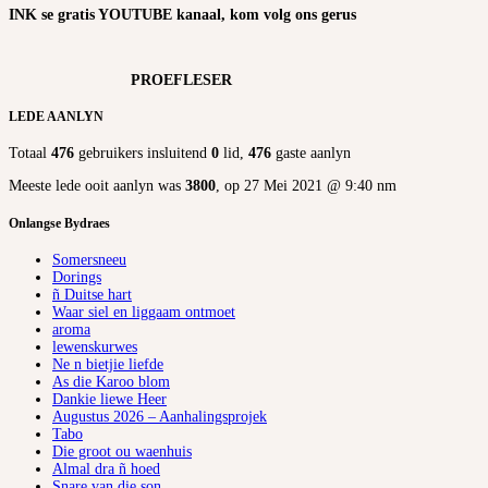
INK se gratis YOUTUBE kanaal, kom volg ons gerus
PROEFLESER
LEDE AANLYN
Totaal
476
gebruikers insluitend
0
lid,
476
gaste aanlyn
Meeste lede ooit aanlyn was
3800
, op 27 Mei 2021 @ 9:40 nm
Onlangse Bydraes
Somersneeu
Dorings
ñ Duitse hart
Waar siel en liggaam ontmoet
aroma
lewenskurwes
Ne n bietjie liefde
As die Karoo blom
Dankie liewe Heer
Augustus 2026 – Aanhalingsprojek
Tabo
Die groot ou waenhuis
Almal dra ñ hoed
Snare van die son