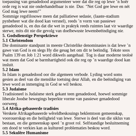
toepassing van genadedood argumenteer weer dat die reg op lewe ’n hoër
orde reg is wat nie onderhandelbaar is nie. Dus: “Net God gee lewe en nét
God mag lewe neem!”
Sommige regsfilosowe meen dat palliatiewe sedasie, (laaste-stadium
pynbeheer wat die dood kan versnel), reeds ’n vorm van passiewe
genadedood is, en dus dat die wet in praktyk reeds ruimtes laat vir waardige
sterwe, mits dit nie die gevolg van doelbewuste lewensbeëindiging nie.
5. Godsdienstige Perspektiewe
5.1 Christendom
Die dominante standpunt in meeste Christelike denominasies is dat lewe ’n
gawe van God is en slegs Hy die gesag het om dit te beëindig. Tekste soos
Psalm 139 en Job 1:21 word dikwels aangehaal. Tog is daar moderne teoloë
wat meen dat God se barmhartigheid ook die reg op ’n waardige dood kan
insluit.
5.2 Islam
In Islam is genadedood oor die algemeen verbode. Lyding word soms
gesien as deel van die menslike toetsing deur Allah, en die beëindiging van
lewe word as inmenging in God se wil beskou.
5.3 Judaïsme
Tradisioneel is Judaïsme sterk gekant teen genadedood, hoewel sommige
liberale Joodse bewegings beperkte vorme van passiewe genadedood
oorweeg.
5.4 Afrika-gebaseerde tradisies
Verskeie Afrikagebaseerde wêreldbeskouings beklemtoon gemeenskap,
voorouerskap en die heiligheid van lewe. Sterwe is deel van die siklus van
bestaan, en die gemeenskap speel ’n groot rol. Selfstandige besluitneming
om dood te verkies kan as kultureel problematies beskou word.
5.5 Sekulêre Humanisme