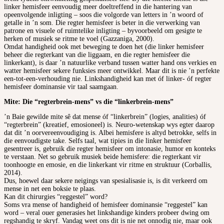
linker hemisfeer eenvoudig meer doeltreffend in die hantering van
opeenvolgende inligting – soos die volgorde van letters in ’n woord of
getalle in ’n som. Die regter hemisfeer is beter in die verwerking van
patrone en visuele of ruimtelike inligting – byvoorbeeld om gesigte te
herken of musiek se ritme te voel (Gazzaniga, 2000).
Omdat handigheid ook met beweging te doen het (die linker hemisfeer
beheer die regterkant van die liggaam, en die regter hemisfeer die
linkerkant), is daar ’n natuurlike verband tussen watter hand ons verkies en
watter hemisfeer sekere funksies meer ontwikkel. Maar dit is nie ’n perfekte
een-tot-een-verhouding nie. Linkshandigheid kan met óf linker- óf regter
hemisfeer dominansie vir taal saamgaan.
Mite: Die “regterbrein-mens” vs die “linkerbrein-mens”
’n Baie gewilde mite sê dat mense óf “linkerbrein” (logies, analities) óf
“regterbrein” (kreatief, emosioneel) is. Neuro-wetenskap wys egter daarop
dat dit ’n oorvereenvoudiging is. Albei hemisfere is altyd betrokke, selfs in
die eenvoudigste take. Selfs taal, wat tipies in die linker hemisfeer
gesentreer is, gebruik die regter hemisfeer om intonasie, humor en konteks
te verstaan. Net so gebruik musiek beide hemisfere: die regterkant vir
toonhoogte en emosie, en die linkerkant vir ritme en struktuur (Corballis,
2014).
Dus, hoewel daar sekere neigings van spesialisasie is, is dit verkeerd om
mense in net een boksie te plaas.
Kan dit chirurgies “reggestel” word?
Soms vra mense of handigheid of hemisfeer dominansie “reggestel” kan
word – veral ouer generasies het linkshandige kinders probeer dwing om
regshandig te skryf. Vandag weet ons dit is nie net onnodig nie, maar ook