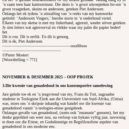
’n raam teen haar kantoormuur. Die skets is ’n groot uitroepteken bo-oor ’n
groot vraagteken, skuins en andersom, geteken Piet Andersom.
Onlangs het ek tydens ’n uitstalling van ’n reeks van my kunswerke
getiteld: ‘Andersom Vingers,’ hierdie storie in ’n onderhoud vertel.
Elkeen van my sketse is met my linkerhand, agteruit, sonder uitvee geteken.
Jy sien letters wat agteroorval en vlekke waar my palm die papier bederf
het.
Dít is rou. Dít is eerlik. En dít is genoeg.
Dít is ék, Piet Andersom.
—————————————————ooo00ooo
——————————————–
©Pieter Mostert
[Woordtelling = 771]
NOVEMBER & DESEMBER 2025 – OOP PROJEK
3.
Die kwessie van genadedood in ons kontemporêre samelewing
Jare gelede toe ek en ’n jeugvriend van my, Frans du Toit, nagraadse
studente in Teologiese Etiek aan die Universiteit van Suid-Afrika, (Unisa)
was, moes ons ’n skripsie inhandig wat handel oor die kwessie van
genadedood vanuit ’n teologies-etiese gesigshoek.
Onlangse gevalle van genadedood, (soms ook “eutanasie” genoem), het my
denke geprikkel om weer nou, na verloop van bykans vyftig jaar, navorsing
te doen oor die Etiese, en Godsdienstige en Regsfilosofiese aspekte van
genadedood in ons moderne eeu.