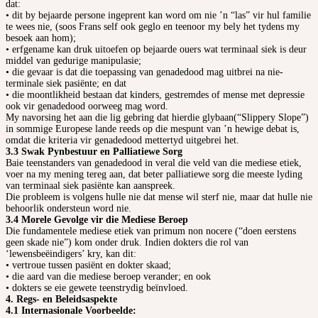
dat:
• dit by bejaarde persone ingeprent kan word om nie ’n “las” vir hul familie
te wees nie, (soos Frans self ook geglo en teenoor my bely het tydens my
besoek aan hom);
• erfgename kan druk uitoefen op bejaarde ouers wat terminaal siek is deur
middel van gedurige manipulasie;
• die gevaar is dat die toepassing van genadedood mag uitbrei na nie-
terminale siek pasiënte; en dat
• die moontlikheid bestaan dat kinders, gestremdes of mense met depressie
ook vir genadedood oorweeg mag word.
My navorsing het aan die lig gebring dat hierdie glybaan(“Slippery Slope”)
in sommige Europese lande reeds op die mespunt van ’n hewige debat is,
omdat die kriteria vir genadedood mettertyd uitgebrei het.
3.3 Swak Pynbestuur en Palliatiewe Sorg
Baie teenstanders van genadedood in veral die veld van die mediese etiek,
voer na my mening tereg aan, dat beter palliatiewe sorg die meeste lyding
van terminaal siek pasiënte kan aanspreek.
Die probleem is volgens hulle nie dat mense wil sterf nie, maar dat hulle nie
behoorlik ondersteun word nie.
3.4 Morele Gevolge vir die Mediese Beroep
Die fundamentele mediese etiek van primum non nocere (“doen eerstens
geen skade nie”) kom onder druk. Indien dokters die rol van
‘lewensbeëindigers’ kry, kan dit:
• vertroue tussen pasiënt en dokter skaad;
• die aard van die mediese beroep verander; en ook
• dokters se eie gewete teenstrydig beïnvloed.
4. Regs- en Beleidsaspekte
4.1 Internasionale Voorbeelde: