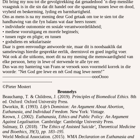
Dit bring my nou tot die gevolgtrekking dat genadedood ’n diep menslike
vraagstuk is in die sin dat dit handel oor die spanning tussen lewe en dood,
vryheid en beskerming, lyding en barmhartigheid.
Ons as mens is na my mening deur God getaak om toe te sien tot die
handhawing van die fyn balans wat daar heers tussen:
• individuele outonomie en sosiale verantwoordelikheid;
• mediese vooruitgang en morele beginsels;
• tussen regte en pligte; en tussen
• godsdiens en sekularisasie
Daar is geen eenvoudige antwoorde nie, maar dit is noodsaaklik dat
samelewings hierdie gesprekke eerlik, deernisvol en goed ingelig voer.
Wat ook al die uitkoms, moet dit na my mening die menswaardigheid van
elke persoon, hetsy in lewe of sterwende te alle tye eer.
Dus was my hantering van Frans se versoek soos voormeld korrek in die
woorde: “Net God gee lewe en nét God mag lewe neem!”
————————————————————–oooOooo
———————————-
©Pieter Mostert
Bronnelys
Beauchamp, T. & Childress, J. (2019).
Principles of Biomedical Ethics.
8th
ed. Oxford: Oxford University Press.
Dworkin, R. (1993).
Life’s Dominion: An Argument About Abortion,
Euthanasia, and Individual Freedom.
New York: Vintage.
Keown, J. (2002).
Euthanasia, Ethics and Public Policy: An Argument
Against Legalisation.
Cambridge: Cambridge University Press.
Sulmasy, D. (2018). ‘
The Ethics of Assisted Suicide’, Theoretical Medicine
and Bioethics, 39(3), pp. 183–195.
World Medical Association. (2015).
WMA Declaration on Euthanasia and