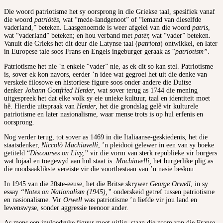
Die woord patriotisme het sy oorsprong in die Griekse taal, spesifiek vanaf
die woord
patriōtēs
, wat “mede-landgenoot” of “iemand van dieselfde
vaderland,” beteken. Laasgenoemde is weer afgelei van die woord
patris
,
wat “vaderland” beteken; en hou verband met
patēr,
wat “vader” beteken.
Vanuit die Grieks het dit deur die Latynse taal (
patriota
) ontwikkel, en later
in Europese tale soos Frans en Engels ingeburger geraak as “
patriotism”
.
Patriotisme het nie ’n enkele “vader” nie, as ek dit so kan stel. Patriotisme
is, sover ek kon navors, eerder ’n idee wat gegroei het uit die denke van
verskeie filosowe en historiese figure soos onder andere die Duitse
denker
Johann Gottfried Herder
, wat sover terug as 1744 die mening
uitgespreek het dat elke volk sy eie unieke kultuur, taal en identiteit moet
hê. Hierdie uitspraak van
Herder
, het die grondslag gelê vir kulturele
patriotisme en later nasionalisme, waar mense trots is op hul erfenis en
oorsprong.
Nog verder terug, tot sover as 1469 in die Italiaanse-geskiedenis, het die
staatsdenker,
Niccolò Machiavelli
, ’n pleidooi gelewer in een van sy boeke
getiteld “
Discourses on Livy,”
vir die vorm van sterk republieke vir burgers
wat lojaal en toegewyd aan hul staat is.
Machiavelli,
het burgerlike plig as
die noodsaaklikste vereiste vir die voortbestaan van ’n nasie beskou.
In 1945 van die 20ste-eeuse, het die Britse skrywer
George Orwell
, in sy
essay
“Notes on Nationalism (1945),”
onderskeid getref tussen patriotisme
en nasionalisme. Vir
Orwell
was patriotisme ’n liefde vir jou land en
lewenswyse, sonder aggressie teenoor ander.
As mens een invloedryke figuur moet uitlig, staan die naam van die Franse