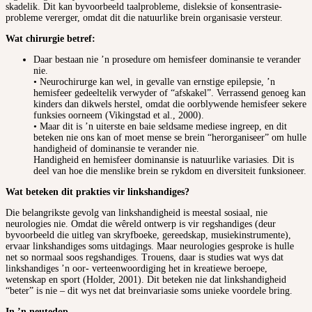
skadelik. Dit kan byvoorbeeld taalprobleme, disleksie of konsentrasie-
probleme vererger, omdat dit die natuurlike brein organisasie versteur.
Wat chirurgie betref:
Daar bestaan nie ’n prosedure om hemisfeer dominansie te verander
nie.
• Neurochirurge kan wel, in gevalle van ernstige epilepsie, ’n
hemisfeer gedeeltelik verwyder of “afskakel”. Verrassend genoeg kan
kinders dan dikwels herstel, omdat die oorblywende hemisfeer sekere
funksies oorneem (Vikingstad et al., 2000).
• Maar dit is ’n uiterste en baie seldsame mediese ingreep, en dit
beteken nie ons kan of moet mense se brein “herorganiseer” om hulle
handigheid of dominansie te verander nie.
Handigheid en hemisfeer dominansie is natuurlike variasies. Dit is
deel van hoe die menslike brein se rykdom en diversiteit funksioneer.
Wat beteken dit prakties vir linkshandiges?
Die belangrikste gevolg van linkshandigheid is meestal sosiaal, nie
neurologies nie. Omdat die wêreld ontwerp is vir regshandiges (deur
byvoorbeeld die uitleg van skryfboeke, gereedskap, musiekinstrumente),
ervaar linkshandiges soms uitdagings. Maar neurologies gesproke is hulle
net so normaal soos regshandiges. Trouens, daar is studies wat wys dat
linkshandiges ’n oor- verteenwoordiging het in kreatiewe beroepe,
wetenskap en sport (Holder, 2001). Dit beteken nie dat linkshandigheid
“beter” is nie – dit wys net dat breinvariasie soms unieke voordele bring.
In ’n neutedop