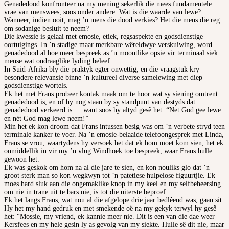
Genadedood konfronteer na my mening sekerlik die mees fundamentele
vrae van menswees, soos onder andere: Wat is die waarde van lewe?
Wanneer, indien ooit, mag ’n mens die dood verkies? Het die mens die reg
om sodanige besluit te neem?
Die kwessie is gelaai met emosie, etiek, regsaspekte en godsdienstige
oortuigings. In ’n stadige maar merkbare wêreldwye verskuiwing, word
genadedood al hoe meer bespreek as ’n moontlike opsie vir terminaal siek
mense wat ondraaglike lyding beleef.
In Suid-Afrika bly die praktyk egter onwettig, en die vraagstuk kry
besondere relevansie binne ’n kultureel diverse samelewing met diep
godsdienstige wortels.
Ek het met Frans probeer kontak maak om te hoor wat sy siening omtrent
genadedood is, en of hy nog staan by sy standpunt van destyds dat
genadedood verkeerd is … want soos hy altyd gesê het: “Net God gee lewe
en nét God mag lewe neem!”
Min het ek kon droom dat Frans intussen besig was om ’n verbete stryd teen
terminale kanker te voer. Na ’n emosie-belaaide telefoongesprek met Linda,
Frans se vrou, waartydens hy versoek het dat ek hom moet kom sien, het ek
onmiddellik in vir my ’n vlug Windhoek toe bespreek, waar Frans hulle
gewoon het.
Ek was geskok om hom na al die jare te sien, en kon nouliks glo dat ’n
groot sterk man so kon wegkwyn tot ’n patetiese hulpelose figuurtjie. Ek
moes hard sluk aan die ongemaklike knop in my keel en my selfbeheersing
om nie in trane uit te bars nie, is tot die uiterste beproef.
Ek het langs Frans, wat nou al die afgelope drie jaar bedlêend was, gaan sit.
Hy het my hand gedruk en met smekende oë na my gekyk terwyl hy gesê
het: “Mossie, my vriend, ek kannie meer nie. Dit is een van die dae weer
Kersfees en my hele gesin ly as gevolg van my siekte. Hulle sê dit nie, maar