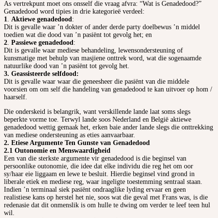
As vertrekpunt moet ons onsself die vraag afvra: “Wat is Genadedood?”
Genadedood word tipies in drie kategorieë verdeel:
1
.
Aktiewe genadedood
:
Dit is gevalle waar ’n dokter of ander derde party doelbewus ’n middel
toedien wat die dood van ’n pasiënt tot gevolg het; en
2
.
Passiewe genadedood
:
Dit is gevalle waar mediese behandeling, lewensondersteuning of
kunsmatige met behulp van masjiene onttrek word, wat die sogenaamde
natuurlike dood van ’n pasiënt tot gevolg het.
3. Geassisteerde selfdood:
Dit is gevalle waar waar die geneesheer die pasiënt van die middele
voorsien om om self die handeling van genadedood te kan uitvoer op hom /
haarself.
Die onderskeid is belangrik, want verskillende lande laat soms slegs
beperkte vorme toe. Terwyl lande soos Nederland en België aktiewe
genadedood wettig gemaak het, erken baie ander lande slegs die onttrekking
van mediese ondersteuning as eties aanvaarbaar.
2. Etiese Argumente Ten Gunste van Genadedood
2.1 Outonomie en Menswaardigheid
Een van die sterkste argumente vir genadedood is die beginsel van
persoonlike outonomie, die idee dat elke individu die reg het om oor
sy/haar eie liggaam en lewe te besluit. Hierdie beginsel vind grond in
liberale etiek en mediese reg, waar ingeligte toestemming sentraal staan.
Indien ’n terminaal siek pasiënt ondraaglike lyding ervaar en geen
realistiese kans op herstel het nie, soos wat die geval met Frans was, is die
redenasie dat dit onmenslik is om hulle te dwing om verder te leef teen hul
wil.