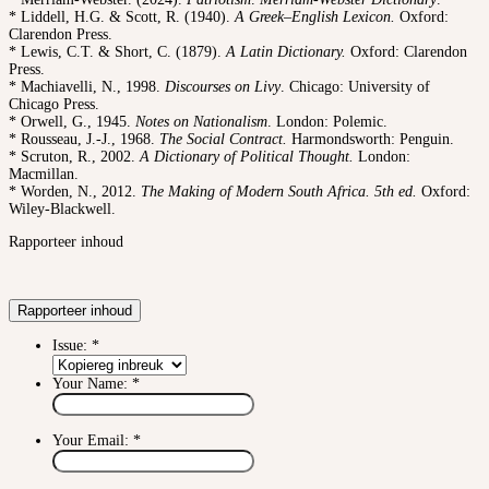
* Liddell, H.G. & Scott, R. (1940).
A Greek–English Lexicon.
Oxford:
Clarendon Press.
* Lewis, C.T. & Short, C. (1879).
A Latin Dictionary.
Oxford: Clarendon
Press.
* Machiavelli, N., 1998.
Discourses on Livy
. Chicago: University of
Chicago Press.
* Orwell, G., 1945.
Notes on Nationalism
. London: Polemic.
* Rousseau, J.-J., 1968.
The Social Contract.
Harmondsworth: Penguin.
* Scruton, R., 2002.
A Dictionary of Political Thought.
London:
Macmillan.
* Worden, N., 2012.
The Making of Modern South Africa. 5th ed.
Oxford:
Wiley-Blackwell.
Rapporteer inhoud
Rapporteer inhoud
Issue:
*
Your Name:
*
Your Email:
*