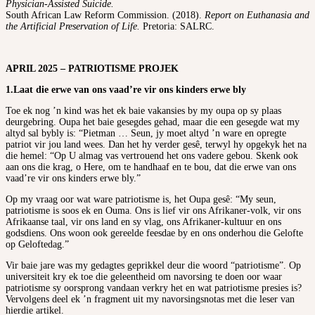
Physician-Assisted Suicide.
South African Law Reform Commission. (2018).
Report on Euthanasia and
the Artificial Preservation of Life.
Pretoria: SALRC.
APRIL 2025 – PATRIOTISME PROJEK
1.
Laat die erwe van ons vaad’re vir ons kinders erwe bly
Toe ek nog ’n kind was het ek baie vakansies by my oupa op sy plaas
deurgebring. Oupa het baie gesegdes gehad, maar die een gesegde wat my
altyd sal bybly is: “Pietman … Seun, jy moet altyd ’n ware en opregte
patriot vir jou land wees. Dan het hy verder gesê, terwyl hy opgekyk het na
die hemel: “Op U almag vas vertrouend het ons vadere gebou. Skenk ook
aan ons die krag, o Here, om te handhaaf en te bou, dat die erwe van ons
vaad’re vir ons kinders erwe bly.”
Op my vraag oor wat ware patriotisme is, het Oupa gesê: “My seun,
patriotisme is soos ek en Ouma. Ons is lief vir ons Afrikaner-volk, vir ons
Afrikaanse taal, vir ons land en sy vlag, ons Afrikaner-kultuur en ons
godsdiens. Ons woon ook gereelde feesdae by en ons onderhou die Gelofte
op Geloftedag.”
Vir baie jare was my gedagtes geprikkel deur die woord “patriotisme”. Op
universiteit kry ek toe die geleentheid om navorsing te doen oor waar
patriotisme sy oorsprong vandaan verkry het en wat patriotisme presies is?
Vervolgens deel ek ’n fragment uit my navorsingsnotas met die leser van
hierdie artikel.