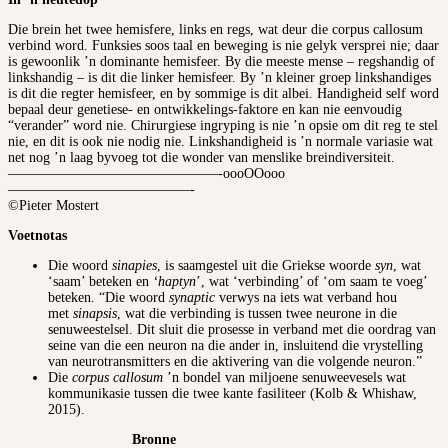
Die brein het twee hemisfere, links en regs, wat deur die corpus callosum
verbind word. Funksies soos taal en beweging is nie gelyk versprei nie; daar
is gewoonlik ’n dominante hemisfeer. By die meeste mense – regshandig of
linkshandig – is dit die linker hemisfeer. By ’n kleiner groep linkshandiges
is dit die regter hemisfeer, en by sommige is dit albei. Handigheid self word
bepaal deur genetiese- en ontwikkelings-faktore en kan nie eenvoudig
“verander” word nie. Chirurgiese ingryping is nie ’n opsie om dit reg te stel
nie, en dit is ook nie nodig nie. Linkshandigheid is ’n normale variasie wat
net nog ’n laag byvoeg tot die wonder van menslike breindiversiteit.
———————————————-oooOOooo
—————————————-
©Pieter Mostert
Voetnotas
Die woord
sinapies
, is saamgestel uit die Griekse woorde
syn
, wat
‘saam’ beteken en
‘haptyn
’, wat ‘verbinding’ of ‘om saam te voeg’
beteken. “Die woord
synaptic
verwys na iets wat verband hou
met
sinapsis
, wat die verbinding is tussen twee neurone in die
senuweestelsel. Dit sluit die prosesse in verband met die oordrag van
seine van die een neuron na die ander in, insluitend die vrystelling
van neurotransmitters en die aktivering van die volgende neuron.”
Die
corpus callosum
’n bondel van miljoene senuweevesels wat
kommunikasie tussen die twee kante fasiliteer (Kolb & Whishaw,
2015).
Bronne