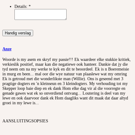
Details:
*
Handig verslag
Anze
Woorde is my asem en skryf my passie!!! Ek waardeer elke stukkie kritiek,
verkieslik positief, maar kan die negatiewe ook hanteer. Dankie dat jy die
tyd neem om na my werke te kyk en dit te beoordeel. Ek is n Boeremeisie
in murg en been... mal oor die wye natuur van plaaslewe wat my omring
Ek is getroud met die wonderlikste man (Willie). Ons is geseend met 3
pragtige dogters en 'n kleinseun en 3 kleindogters. My verhouding tot my
Skepper loop baie diep en ek dank Hom elke dag vir al die voorregte en
genade gawes wat ek so onverdiend ontvang... Loutering is deel van my
lewe en ook daarvoor dank ek Hom daagliks want dit maak dat daar altyd
groei in my lewe is...
AANSLUITINGSOPSIES