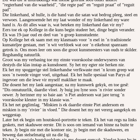
“regterhand van die waarheid”, “die regte pad” en “reguit praat” of “reguit
pad”.
Die linkerhand, sê hulle, is die hand van die satan wat bedrog pleeg, steel en
verwoes. Laasgenoemde het my laat wonder of my linkerhand my ware
hand is. As dit alles waar is, wat beteken my linkerhand dan vir my?
Eers toe ek op Kollege in die kuns begin studeer het, dinge begin verander.
Ek was 19-jaar oud en deel van ’n groep kunsstudente.
Op Kollege het ek saam met my klasmaats voor ’n esel in ’n tradisionele
kunsateljee gestaan, met ’n wit verfdoek wat oor ’n eikehout spanraam
getrek is. Ons moes leer om soos die groot kunsmeesters van ouds te skilder.
Regshandig natuurlik.
Groot was my verbasing toe my einste voorskoolse onderwyseres van
destyds die klas instap as kunsdosent. Sy het my egter nie herken nie.
Ek het my spoggerige stel linkerhandse verfkwaste met ’n krom greep wat
soos ’n tweede vinger voel, uitgehaal. Ek het hulle spesiaal van Parys af
ingevoer om die lewe vir myself makliker te maak.
Die dosent het my lank aangestaar, na my kunswerk gekyk, en toe gesê:
“Dis onnatuurlik, daardie vloei. Jy buig jou lyne soos ’n rivier sonder
oewer. Jy herinner my so baie aan ’n Piet andersom wat jare terug ’n
voorskoolse kleuter in my klassie was.”
Ek het net geglimlag. “Miskien ís ek daardie einste Piet andersom en
miskien is my ‘rivier’ in vloed.” Die dosent het my net vererg aangekyk en
weggestap.
Later het ek begin om houtskool-portrette te teken. Ek het van regs na links
geskets, met skaduwee eerste. Dit is soos om iemand van binne na buite te
teken. Jy begin nie met die kontoer nie, jy begin met die skaduwees, en
beweeg dan stelselmatig uit na die lig.
Ek het ’n spesiale houtskoolskets vir my dosent gemaak. Vandag hang hy in