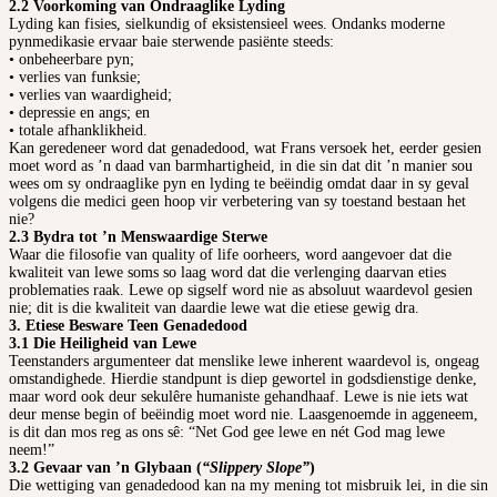
2.2 Voorkoming van Ondraaglike Lyding
Lyding kan fisies, sielkundig of eksistensieel wees. Ondanks moderne
pynmedikasie ervaar baie sterwende pasiënte steeds:
• onbeheerbare pyn;
• verlies van funksie;
• verlies van waardigheid;
• depressie en angs; en
• totale afhanklikheid.
Kan geredeneer word dat genadedood, wat Frans versoek het, eerder gesien
moet word as ’n daad van barmhartigheid, in die sin dat dit ’n manier sou
wees om sy ondraaglike pyn en lyding te beëindig omdat daar in sy geval
volgens die medici geen hoop vir verbetering van sy toestand bestaan het
nie?
2.3 Bydra tot ’n Menswaardige Sterwe
Waar die filosofie van quality of life oorheers, word aangevoer dat die
kwaliteit van lewe soms so laag word dat die verlenging daarvan eties
problematies raak. Lewe op sigself word nie as absoluut waardevol gesien
nie; dit is die kwaliteit van daardie lewe wat die etiese gewig dra.
3. Etiese Besware Teen Genadedood
3.1 Die Heiligheid van Lewe
Teenstanders argumenteer dat menslike lewe inherent waardevol is, ongeag
omstandighede. Hierdie standpunt is diep gewortel in godsdienstige denke,
maar word ook deur sekulêre humaniste gehandhaaf. Lewe is nie iets wat
deur mense begin of beëindig moet word nie. Laasgenoemde in aggeneem,
is dit dan mos reg as ons sê: “Net God gee lewe en nét God mag lewe
neem!”
3.2 Gevaar van ’n Glybaan (
“Slippery Slope”
)
Die wettiging van genadedood kan na my mening tot misbruik lei, in die sin