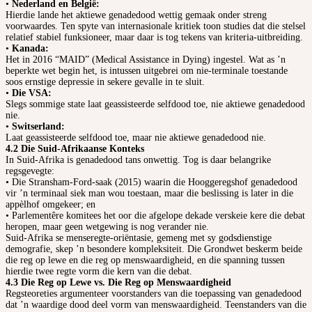
•
Nederland en België:
Hierdie lande het aktiewe genadedood wettig gemaak onder streng
voorwaardes. Ten spyte van internasionale kritiek toon studies dat die stelsel
relatief stabiel funksioneer, maar daar is tog tekens van kriteria-uitbreiding.
•
Kanada:
Het in 2016 “MAID” (Medical Assistance in Dying) ingestel. Wat as ’n
beperkte wet begin het, is intussen uitgebrei om nie-terminale toestande
soos ernstige depressie in sekere gevalle in te sluit.
•
Die VSA:
Slegs sommige state laat geassisteerde selfdood toe, nie aktiewe genadedood
nie.
•
Switserland:
Laat geassisteerde selfdood toe, maar nie aktiewe genadedood nie.
4.2 Die Suid-Afrikaanse Konteks
In Suid-Afrika is genadedood tans onwettig. Tog is daar belangrike
regsgevegte:
• Die Stransham-Ford-saak (2015) waarin die Hooggeregshof genadedood
vir ’n terminaal siek man wou toestaan, maar die beslissing is later in die
appèlhof omgekeer; en
• Parlementêre komitees het oor die afgelope dekade verskeie kere die debat
heropen, maar geen wetgewing is nog verander nie.
Suid-Afrika se menseregte-oriëntasie, gemeng met sy godsdienstige
demografie, skep ’n besondere kompleksiteit. Die Grondwet beskerm beide
die reg op lewe en die reg op menswaardigheid, en die spanning tussen
hierdie twee regte vorm die kern van die debat.
4.3 Die Reg op Lewe vs. Die Reg op Menswaardigheid
Regsteoreties argumenteer voorstanders van die toepassing van genadedood
dat ’n waardige dood deel vorm van menswaardigheid. Teenstanders van die