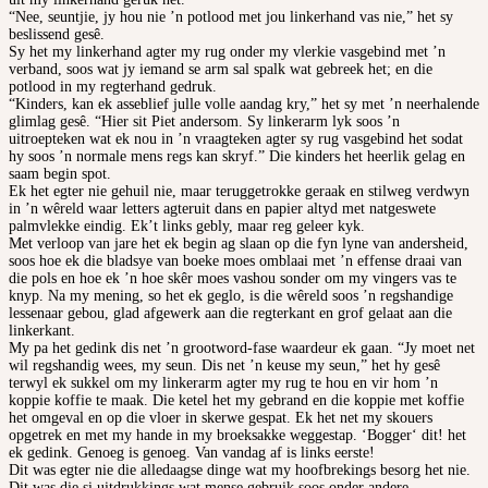
“Nee, seuntjie, jy hou nie ’n potlood met jou linkerhand vas nie,” het sy
beslissend gesê.
Sy het my linkerhand agter my rug onder my vlerkie vasgebind met ’n
verband, soos wat jy iemand se arm sal spalk wat gebreek het; en die
potlood in my regterhand gedruk.
“Kinders, kan ek asseblief julle volle aandag kry,” het sy met ’n neerhalende
glimlag gesê. “Hier sit Piet andersom. Sy linkerarm lyk soos ’n
uitroepteken wat ek nou in ’n vraagteken agter sy rug vasgebind het sodat
hy soos ’n normale mens regs kan skryf.” Die kinders het heerlik gelag en
saam begin spot.
Ek het egter nie gehuil nie, maar teruggetrokke geraak en stilweg verdwyn
in ’n wêreld waar letters agteruit dans en papier altyd met natgeswete
palmvlekke eindig. Ek’t links gebly, maar reg geleer kyk.
Met verloop van jare het ek begin ag slaan op die fyn lyne van andersheid,
soos hoe ek die bladsye van boeke moes omblaai met ’n effense draai van
die pols en hoe ek ’n hoe skêr moes vashou sonder om my vingers vas te
knyp. Na my mening, so het ek geglo, is die wêreld soos ’n regshandige
lessenaar gebou, glad afgewerk aan die regterkant en grof gelaat aan die
linkerkant.
My pa het gedink dis net ’n grootword-fase waardeur ek gaan. “Jy moet net
wil regshandig wees, my seun. Dis net ’n keuse my seun,” het hy gesê
terwyl ek sukkel om my linkerarm agter my rug te hou en vir hom ’n
koppie koffie te maak. Die ketel het my gebrand en die koppie met koffie
het omgeval en op die vloer in skerwe gespat. Ek het net my skouers
opgetrek en met my hande in my broeksakke weggestap. ‘Bogger‘ dit! het
ek gedink. Genoeg is genoeg. Van vandag af is links eerste!
Dit was egter nie die alledaagse dinge wat my hoofbrekings besorg het nie.
Dit was die si uitdrukkings wat mense gebruik soos onder andere