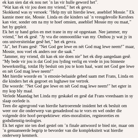
ek kan sien dat ek nou net ’n las vir hulle geword het”.
“Wat kan ek vir jou doen my vriend,” het ek gevra.
Skokkend was sy versoek: “Help my uit hierdie lewe, asseblief Mossie.” Ek
kannie meer nie, Mossie. Linda en die kinders sal ’n vreugdevolle Kersfees
kan vier, sonder om na my te hoef omsien, asseblief Mossie my ou maat,”
het hy gepleit.
Ek het sy hand gelos en met trane in my oë opgestaan. Nee jammer, my
vriend,” het ek gesê. “Jy vra die onmoontlike van my. Onthou jy wat jy in
ons universiteitdae gesê het,“ het ek gevra.
“Ja”, het Frans gesê: “Net God gee lewe en nét God mag lewe neem!” maar,
Mossie, nou voel ek anders oor die saak.”
“Jammer, my vriend, dit kan ek nie doen nie” het ek diep aangedaan gesê.
“My bede vir jou is dat God jou lyding verlig en vrede in jou binneste
bewerkstellig, totdat Hy besluit om jou te kom haal, want net God gee lewe
en nét God mag lewe neem!”
Met hierdie woorde en ’n emosie-belaaide gebed saam met Frans, Linda en
die kinders het ek gegroet en lughawe toe vertrek.
Die woorde: “Net God gee lewe en nét God mag lewe neem!” het egter in
my kop bly maal.
Verlede Maandag het Linda my geskakel en gesê dat Frans vreedsaam in sy
slaap oorlede is.
Teen die agtergrond van hierdie hartroerende insident het ek besluit om
weer oor die onderwerp van genadedood na te vors en wel onder die
volgende drie hoof-perspektiewe: eties-moralisties, regsteoreties en
godsdienstig-teologies.
Ek het egter nie ten doel gestel om ’n finale antwoord te bied nie, maar om
’n genuanseerde begrip te bevorder van die kompleksiteit wat hierdie
onderwerp kenmerk.