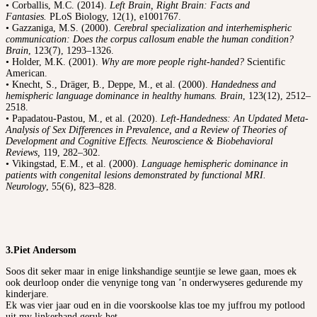
• Corballis, M.C. (2014).
Left Brain, Right Brain: Facts and
Fantasies.
PLoS Biology, 12(1), e1001767.
• Gazzaniga, M.S. (2000).
Cerebral specialization and interhemispheric
communication: Does the corpus callosum enable the human condition?
Brain
, 123(7), 1293–1326.
• Holder, M.K. (2001).
Why are more people right-handed?
Scientific
American.
• Knecht, S., Dräger, B., Deppe, M., et al. (2000).
Handedness and
hemispheric language dominance in healthy humans. Brain
, 123(12), 2512–
2518.
• Papadatou-Pastou, M., et al. (2020).
Left-Handedness: An Updated Meta-
Analysis of Sex Differences in Prevalence, and a Review of Theories of
Development and Cognitive Effects. Neuroscience & Biobehavioral
Reviews,
119, 282–302.
• Vikingstad, E.M., et al. (2000).
Language hemispheric dominance in
patients with congenital lesions demonstrated by functional MRI.
Neurology
, 55(6), 823–828.
3.
Piet Andersom
Soos dit seker maar in enige linkshandige seuntjie se lewe gaan, moes ek
ook deurloop onder die venynige tong van ’n onderwyseres gedurende my
kinderjare.
Ek was vier jaar oud en in die voorskoolse klas toe my juffrou my potlood
uit my linkerhand geruk het.