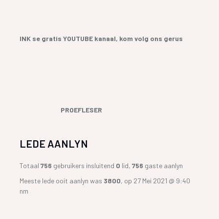
INK se gratis YOUTUBE kanaal, kom volg ons gerus
PROEFLESER
LEDE AANLYN
Totaal
756
gebruikers insluitend
0
lid,
756
gaste aanlyn
Meeste lede ooit aanlyn was
3800
, op 27 Mei 2021 @ 9:40
nm