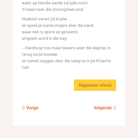
want op hierdie aarde sal julle nooit
‘n hawe teen die stormgolwe vind
Hoekom verwit jul kruine
en speel jul watervingers deur die sand
waar een ry spore se getuienis
uitgewis word in die nag
…Hardloop nou maar liewers weer die dieptes in
terug na jul moeder
en tuimel saggies deur die seegras in jul Atlantis
tuin
Rapporteer inhoud
Vorige
Volgende