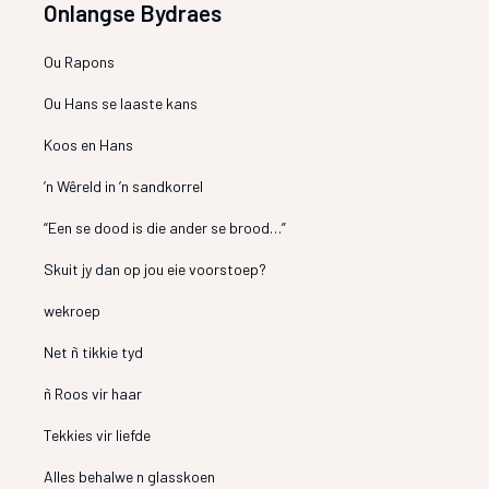
Onlangse Bydraes
Ou Rapons
Ou Hans se laaste kans
Koos en Hans
’n Wêreld in ’n sandkorrel
“Een se dood is die ander se brood…”
Skuit jy dan op jou eie voorstoep?
wekroep
Net ñ tikkie tyd
ñ Roos vir haar
Tekkies vir liefde
Alles behalwe n glasskoen