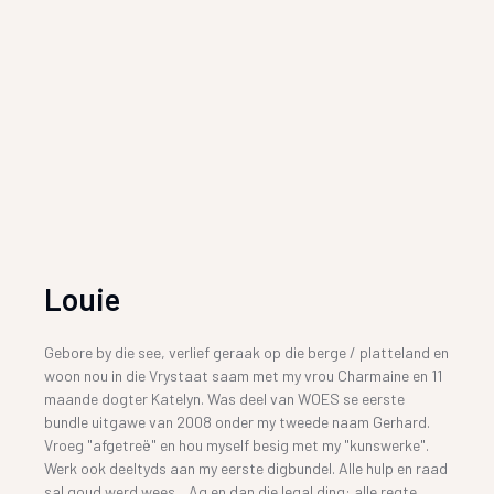
Louie
Gebore by die see, verlief geraak op die berge / platteland en
woon nou in die Vrystaat saam met my vrou Charmaine en 11
maande dogter Katelyn. Was deel van WOES se eerste
bundle uitgawe van 2008 onder my tweede naam Gerhard.
Vroeg "afgetreë" en hou myself besig met my "kunswerke".
Werk ook deeltyds aan my eerste digbundel. Alle hulp en raad
sal goud werd wees ...Ag en dan die legal ding: alle regte