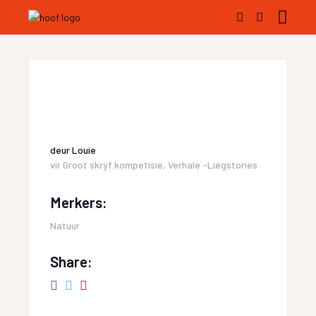
deur
Louie
vir
Groot skryf kompetisie
,
Verhale -Liegstories
Merkers:
Natuur
Share: