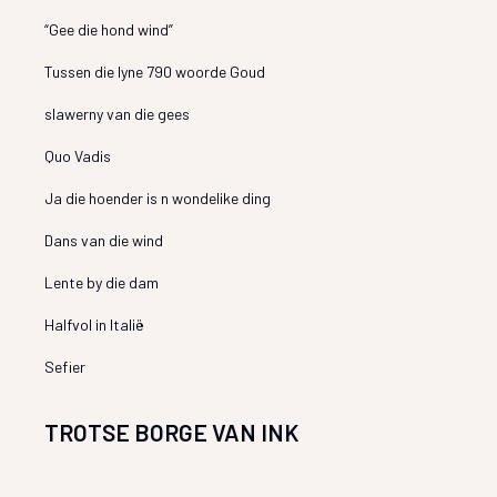
“Gee die hond wind”
Tussen die lyne 790 woorde Goud
slawerny van die gees
Quo Vadis
Ja die hoender is n wondelike ding
Dans van die wind
Lente by die dam
Halfvol in Italië
Sefier
TROTSE BORGE VAN INK