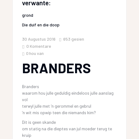
verwante:
grond
Die duif en die doop
30 Augustus 2016
653
gesien
0 Komentare
0
hou van
BRANDERS
Branders
waarom hou julle geduldig eindeloos julle aanslag
vol
terwyl julle met ‘n gerommel en gebrul
‘n wit mis opwip teen die niemands kim?
Dit is geen skande
om statig na die dieptes van jul moeder terug te
kruip