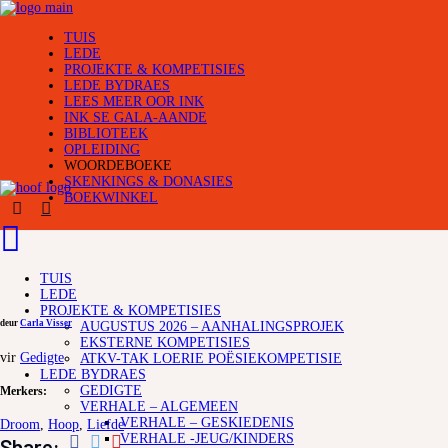
TUIS
LEDE
PROJEKTE & KOMPETISIES
LEDE BYDRAES
LEES MEER OOR INK
INK SE GALA-AANDE
BIBLIOTEEK
OPLEIDING
WOORDEBOEKE
SKENKINGS & DONASIES
BOEKWINKEL
TUIS
LEDE
PROJEKTE & KOMPETISIES
deur
Carla Visser
AUGUSTUS 2026 – AANHALINGSPROJEK
EKSTERNE KOMPETISIES
vir
Gedigte
ATKV-TAK LOERIE POËSIEKOMPETISIE
LEDE BYDRAES
GEDIGTE
Merkers:
VERHALE – ALGEMEEN
VERHALE – GESKIEDENIS
Droom
,
Hoop
,
Liefde
VERHALE -JEUG/KINDERS
Share: