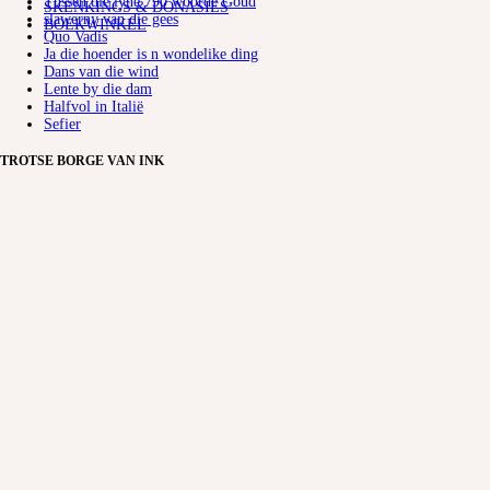
Tussen die lyne 790 woorde Goud
SKENKINGS & DONASIES
slawerny van die gees
BOEKWINKEL
Quo Vadis
Ja die hoender is n wondelike ding
Dans van die wind
Lente by die dam
Halfvol in Italië
Sefier
TROTSE BORGE VAN INK