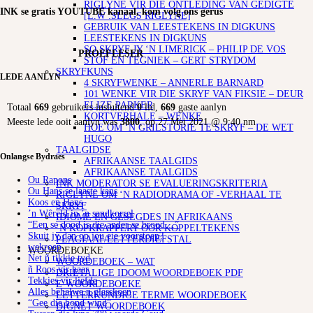
RIGLYNE VIR DIE ONTLEDING VAN GEDIGTE
INK se gratis YOUTUBE kanaal, kom volg ons gerus
[L.W :SLEGS RIGLYNE]
GEBRUIK VAN LEESTEKENS IN DIGKUNS
LEESTEKENS IN DIGKUNS
SO SKRYF JY ‘N LIMERICK – PHILIP DE VOS
PROEFLESER
STOF EN TEGNIEK – GERT STRYDOM
SKRYFKUNS
LEDE AANLYN
4 SKRYFWENKE – ANNERLE BARNARD
101 WENKE VIR DIE SKRYF VAN FIKSIE – DEUR
ELIZE PARKER
Totaal
669
gebruikers insluitend
0
lid,
669
gaste aanlyn
KORTVERHALE – WENKE
Meeste lede ooit aanlyn was
3800
, op 27 Mei 2021 @ 9:40 nm
HOE OM ‘N GRILSTORIE TE SKRYF – DE WET
HUGO
TAALGIDSE
Onlangse Bydraes
AFRIKAANSE TAALGIDS
AFRIKAANSE TAALGIDS
Ou Rapons
INK MODERATOR SE EVALUERINGSKRITERIA
Ou Hans se laaste kans
RIGLYNE OM ‘N RADIODRAMA OF -VERHAAL TE
Koos en Hans
SKRYF
’n Wêreld in ’n sandkorrel
IDIOME EN GESEGDES IN AFRIKAANS
“Een se dood is die ander se brood…”
‘N KOPKRAPPERY OOR KOPPELTEKENS
Skuit jy dan op jou eie voorstoep?
PLAGIAAT/LETTERDIEFSTAL
wekroep
WOORDEBOEKE
Net ñ tikkie tyd
WOORDEBOEK – WAT
ñ Roos vir haar
DRIETALIGE IDOOM WOORDEBOEK PDF
Tekkies vir liefde
E-WOORDEBOEKE
Alles behalwe n glasskoen
LETTERKUNDIGE TERME WOORDEBOEK
“Gee die hond wind”
DIGNET WOORDEBOEK