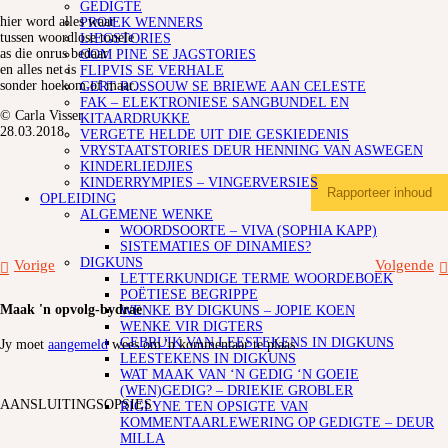
GEDIGTE
hier word alles waar
PROJEK WENNERS
tussen woordlose tonele
LIEGSTORIES
as die onrus bedaar
OOM PINE SE JAGSTORIES
en alles net is
FLIPVIS SE VERHALE
sonder hoekom of maar.
GERT ROSSOUW SE BRIEWE AAN CELESTE
FAK – ELEKTRONIESE SANGBUNDEL EN
© Carla Visser
KITAARDRUKKE
28.03.2018
VERGETE HELDE UIT DIE GESKIEDENIS
VRYSTAATSTORIES DEUR HENNING VAN ASWEGEN
KINDERLIEDJIES
KINDERRYMPIES – VINGERVERSIES
Rapporteer inhoud
OPLEIDING
ALGEMENE WENKE
WOORDSOORTE – VIVA (SOPHIA KAPP)
SISTEMATIES OF DINAMIES?
DIGKUNS
Vorige
Volgende
LETTERKUNDIGE TERME WOORDEBOEK
POËTIESE BEGRIPPE
Maak 'n opvolg-bydrae
WENKE BY DIGKUNS – JOPIE KOEN
WENKE VIR DIGTERS
GEBRUIK VAN LEESTEKENS IN DIGKUNS
Jy moet
aangemeld
wees om 'n kommentaar te plaas.
LEESTEKENS IN DIGKUNS
WAT MAAK VAN ‘N GEDIG ‘N GOEIE
(WEN)GEDIG? – DRIEKIE GROBLER
AANSLUITINGSOPSIES
RIGLYNE TEN OPSIGTE VAN
KOMMENTAARLEWERING OP GEDIGTE – DEUR
MILLA