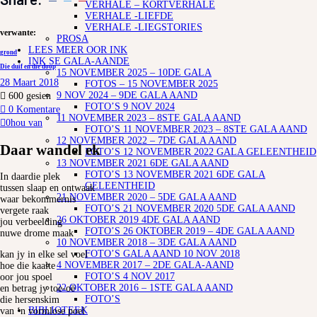
VERHALE – KORTVERHALE
VERHALE -LIEFDE
VERHALE -LIEGSTORIES
verwante:
PROSA
LEES MEER OOR INK
grond
INK SE GALA-AANDE
Die duif en die doop
15 NOVEMBER 2025 – 10DE GALA
28 Maart 2018
FOTOS – 15 NOVEMBER 2025
9 NOV 2024 – 9DE GALA AAND
600
gesien
FOTO’S 9 NOV 2024
0 Komentare
11 NOVEMBER 2023 – 8STE GALA AAND
0
hou van
FOTO’S 11 NOVEMBER 2023 – 8STE GALA AAND
12 NOVEMBER 2022 – 7DE GALA AAND
Daar wandel ek
FOTO’S 12 NOVEMBER 2022 GALA GELEENTHEID
13 NOVEMBER 2021 6DE GALA AAND
FOTO’S 13 NOVEMBER 2021 6DE GALA
In daardie plek
GELEENTHEID
tussen slaap en ontwaak
21 NOVEMBER 2020 – 5DE GALA AAND
waar bekommernis
FOTO’S 21 NOVEMBER 2020 5DE GALA AAND
vergete raak
26 OKTOBER 2019 4DE GALA AAND
jou verbeelding
FOTO’S 26 OKTOBER 2019 – 4DE GALA AAND
nuwe drome maak
10 NOVEMBER 2018 – 3DE GALA AAND
FOTO’S GALA AAND 10 NOV 2018
kan jy in elke sel voel
4 NOVEMBER 2017 – 2DE GALA-AAND
hoe die kaalte
FOTO’S 4 NOV 2017
oor jou spoel
22 OKTOBER 2016 – 1STE GALA AAND
en betrag jy toe-oë
FOTO’S
die hersenskim
BIBLIOTEEK
van ‘n vormlose poel