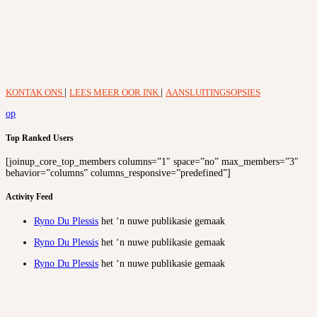
KONTAK ONS
|
LEES MEER OOR INK
|
AANSLUITINGSOPSIES
op
Top Ranked Users
[joinup_core_top_members columns=”1″ space=”no” max_members=”3″
behavior=”columns” columns_responsive=”predefined”]
Activity Feed
Ryno Du Plessis
het ‘n nuwe publikasie gemaak
Ryno Du Plessis
het ‘n nuwe publikasie gemaak
Ryno Du Plessis
het ‘n nuwe publikasie gemaak