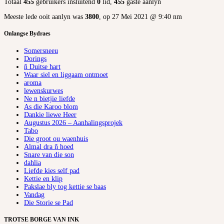
Totaal
455
gebruikers insluitend
0
lid,
455
gaste aanlyn
Meeste lede ooit aanlyn was
3800
, op 27 Mei 2021 @ 9:40 nm
Onlangse Bydraes
Somersneeu
Dorings
ñ Duitse hart
Waar siel en liggaam ontmoet
aroma
lewenskurwes
Ne n bietjie liefde
As die Karoo blom
Dankie liewe Heer
Augustus 2026 – Aanhalingsprojek
Tabo
Die groot ou waenhuis
Almal dra ñ hoed
Snare van die son
dahlia
Liefde kies self pad
Kettie en klip
Pakslae bly tog kettie se baas
Vandag
Die Storie se Pad
TROTSE BORGE VAN INK