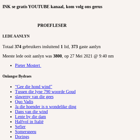
INK se gratis YOUTUBE kanaal, kom volg ons gerus
PROEFLESER
LEDE AANLYN
Totaal
374
gebruikers insluitend
1
lid,
373
gaste aanlyn
Meeste lede ooit aanlyn was
3800
, op 27 Mei 2021 @ 9:40 nm
Pieter Mostert
Onlangse Bydraes
“Gee die hond wind”
Tussen die lyne 790 woorde Goud
slawerny van die gees
Quo Vadis
Ja die hoender is n wondelike ding
Dans van die wind
Lente by die dam
Halfvol in Italië
Sefier
Somersneeu
Dorings