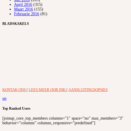
April 2016
(315)
Maart 2016
(155)
Februarie 2016
(81)
BLADSKAKELS
KONTAK ONS
|
LEES MEER OOR INK
|
AANSLUITINGSOPSIES
op
Top Ranked Users
[joinup_core_top_members columns=”1″ space=”no” max_members=”3″
behavior=”columns” columns_responsive=”predefined”]