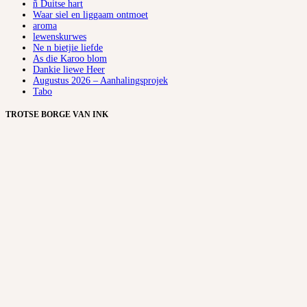
ñ Duitse hart
Waar siel en liggaam ontmoet
aroma
lewenskurwes
Ne n bietjie liefde
As die Karoo blom
Dankie liewe Heer
Augustus 2026 – Aanhalingsprojek
Tabo
TROTSE BORGE VAN INK