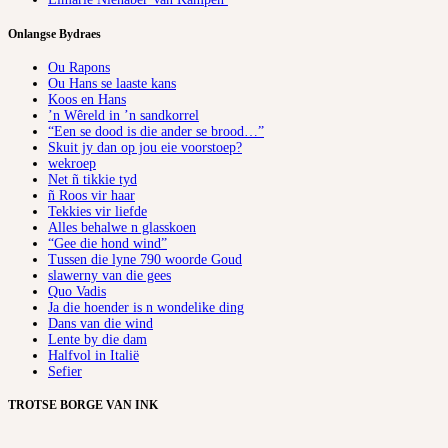
Onlangse Bydraes
Ou Rapons
Ou Hans se laaste kans
Koos en Hans
’n Wêreld in ’n sandkorrel
“Een se dood is die ander se brood…”
Skuit jy dan op jou eie voorstoep?
wekroep
Net ñ tikkie tyd
ñ Roos vir haar
Tekkies vir liefde
Alles behalwe n glasskoen
“Gee die hond wind”
Tussen die lyne 790 woorde Goud
slawerny van die gees
Quo Vadis
Ja die hoender is n wondelike ding
Dans van die wind
Lente by die dam
Halfvol in Italië
Sefier
TROTSE BORGE VAN INK