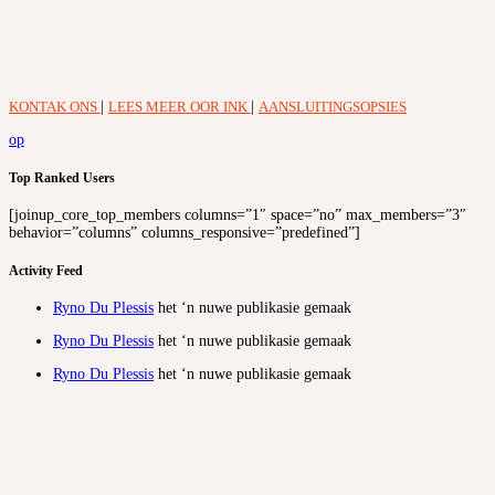
KONTAK ONS
|
LEES MEER OOR INK
|
AANSLUITINGSOPSIES
op
Top Ranked Users
[joinup_core_top_members columns=”1″ space=”no” max_members=”3″
behavior=”columns” columns_responsive=”predefined”]
Activity Feed
Ryno Du Plessis
het ‘n nuwe publikasie gemaak
Ryno Du Plessis
het ‘n nuwe publikasie gemaak
Ryno Du Plessis
het ‘n nuwe publikasie gemaak