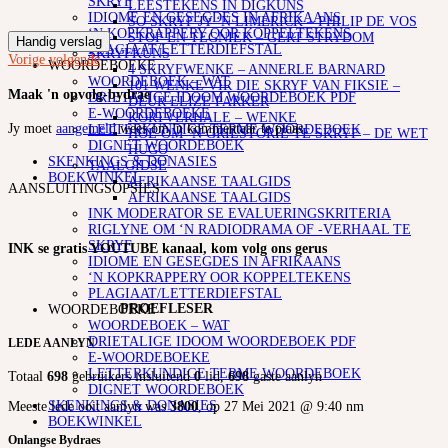
SKRYF
LEESTEKENS IN DIGKUNS
IDIOME EN GESEGDES IN AFRIKAANS
SO SKRYF JY ‘N LIMERICK – PHILIP DE VOS
‘N KOPKRAPPERY OOR KOPPELTEKENS
STOF EN TEGNIEK – GERT STRYDOM
Handig verslag
PLAGIAAT/LETTERDIEFSTAL
SKRYFKUNS
Vorige
volgende
WOORDEBOEKE
4 SKRYFWENKE – ANNERLE BARNARD
WOORDEBOEK – WAT
101 WENKE VIR DIE SKRYF VAN FIKSIE –
Maak 'n opvolg-bydrae
DRIETALIGE IDOOM WOORDEBOEK PDF
DEUR ELIZE PARKER
E-WOORDEBOEKE
KORTVERHALE – WENKE
Jy moet
aangemeld
wees om 'n kommentaar te plaas.
LETTERKUNDIGE TERME WOORDEBOEK
HOE OM ‘N GRILSTORIE TE SKRYF – DE WET
DIGNET WOORDEBOEK
HUGO
SKENKINGS & DONASIES
TAALGIDSE
BOEKWINKEL
AFRIKAANSE TAALGIDS
AANSLUITINGSOPSIES
AFRIKAANSE TAALGIDS
INK MODERATOR SE EVALUERINGSKRITERIA
RIGLYNE OM ‘N RADIODRAMA OF -VERHAAL TE
SKRYF
INK se gratis YOUTUBE kanaal, kom volg ons gerus
IDIOME EN GESEGDES IN AFRIKAANS
‘N KOPKRAPPERY OOR KOPPELTEKENS
PLAGIAAT/LETTERDIEFSTAL
PROEFLESER
WOORDEBOEKE
WOORDEBOEK – WAT
DRIETALIGE IDOOM WOORDEBOEK PDF
LEDE AANLYN
E-WOORDEBOEKE
LETTERKUNDIGE TERME WOORDEBOEK
Totaal
698
gebruikers insluitend
0
lid,
698
gaste aanlyn
DIGNET WOORDEBOEK
SKENKINGS & DONASIES
Meeste lede ooit aanlyn was
3800
, op 27 Mei 2021 @ 9:40 nm
BOEKWINKEL
Onlangse Bydraes