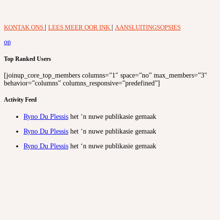
KONTAK ONS
|
LEES MEER OOR INK
|
AANSLUITINGSOPSIES
op
Top Ranked Users
[joinup_core_top_members columns=”1″ space=”no” max_members=”3″
behavior=”columns” columns_responsive=”predefined”]
Activity Feed
Ryno Du Plessis
het ‘n nuwe publikasie gemaak
Ryno Du Plessis
het ‘n nuwe publikasie gemaak
Ryno Du Plessis
het ‘n nuwe publikasie gemaak