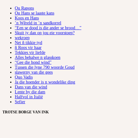
Ou Rapons
Ou Hans se laaste kans
Koos en Hans
’n Wêreld in ’n sandkorrel
“Een se dood is die ander se brood…”
Skuit jy dan op jou eie voorstoep?
wekroep
Net ñ tikkie tyd
ñ Roos vir haar
Tekkies vir liefde
Alles behalwe n glasskoen
“Gee die hond wind”
Tussen die lyne 790 woorde Goud
slawerny van die gees
Quo Vadis
Ja die hoender is n wondelike ding
Dans van die wind
Lente by die dam
Halfvol in Italië
Sefier
TROTSE BORGE VAN INK