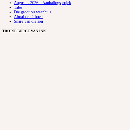
Augustus 2026 – Aanhalingsprojek
Tabo
Die groot ou waenhuis
Almal dra ñ hoed
Snare van die son
TROTSE BORGE VAN INK