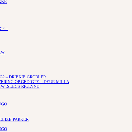
KKE
G? –
.W
G? – DRIEKIE GROBLER
RING OP GEDIGTE – DEUR MILLA
.W :SLEGS RIGLYNE]
UGO
 ELIZE PARKER
UGO