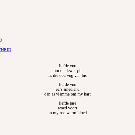
D
THEID
liefde vou
om die lewe spil
as die dou vog van lus
liefde vou
eers smeulend
dan as vlamme om my hart
liefde jare
woed voort
in my rooiwarm bloed