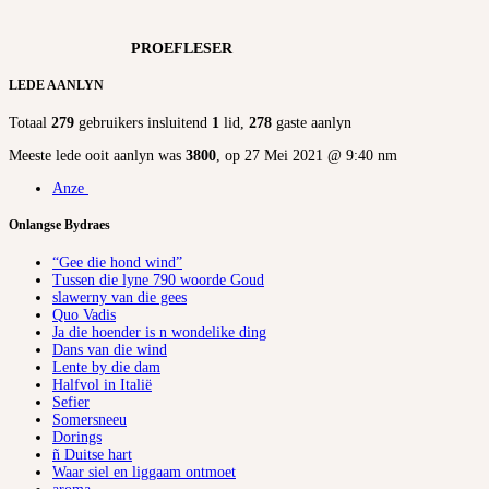
PROEFLESER
LEDE AANLYN
Totaal
279
gebruikers insluitend
1
lid,
278
gaste aanlyn
Meeste lede ooit aanlyn was
3800
, op 27 Mei 2021 @ 9:40 nm
Anze
Onlangse Bydraes
“Gee die hond wind”
Tussen die lyne 790 woorde Goud
slawerny van die gees
Quo Vadis
Ja die hoender is n wondelike ding
Dans van die wind
Lente by die dam
Halfvol in Italië
Sefier
Somersneeu
Dorings
ñ Duitse hart
Waar siel en liggaam ontmoet