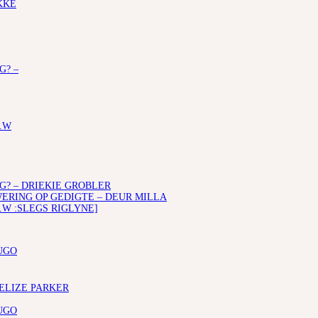
KKE
G? –
.W
G? – DRIEKIE GROBLER
RING OP GEDIGTE – DEUR MILLA
.W :SLEGS RIGLYNE]
UGO
 ELIZE PARKER
UGO