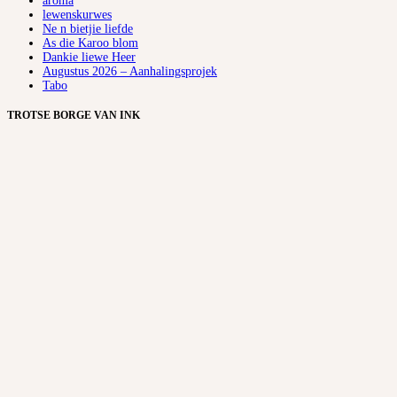
aroma
lewenskurwes
Ne n bietjie liefde
As die Karoo blom
Dankie liewe Heer
Augustus 2026 – Aanhalingsprojek
Tabo
TROTSE BORGE VAN INK