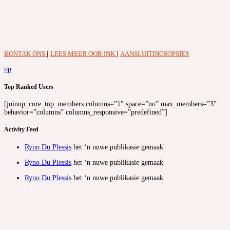
KONTAK ONS
|
LEES MEER OOR INK
|
AANSLUITINGSOPSIES
op
Top Ranked Users
[joinup_core_top_members columns=”1″ space=”no” max_members=”3″
behavior=”columns” columns_responsive=”predefined”]
Activity Feed
Ryno Du Plessis
het ‘n nuwe publikasie gemaak
Ryno Du Plessis
het ‘n nuwe publikasie gemaak
Ryno Du Plessis
het ‘n nuwe publikasie gemaak