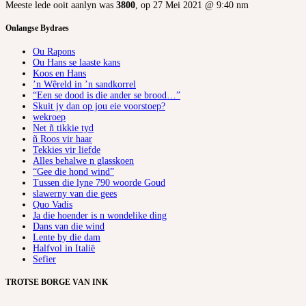
Meeste lede ooit aanlyn was
3800
, op 27 Mei 2021 @ 9:40 nm
Onlangse Bydraes
Ou Rapons
Ou Hans se laaste kans
Koos en Hans
’n Wêreld in ’n sandkorrel
“Een se dood is die ander se brood…”
Skuit jy dan op jou eie voorstoep?
wekroep
Net ñ tikkie tyd
ñ Roos vir haar
Tekkies vir liefde
Alles behalwe n glasskoen
“Gee die hond wind”
Tussen die lyne 790 woorde Goud
slawerny van die gees
Quo Vadis
Ja die hoender is n wondelike ding
Dans van die wind
Lente by die dam
Halfvol in Italië
Sefier
TROTSE BORGE VAN INK