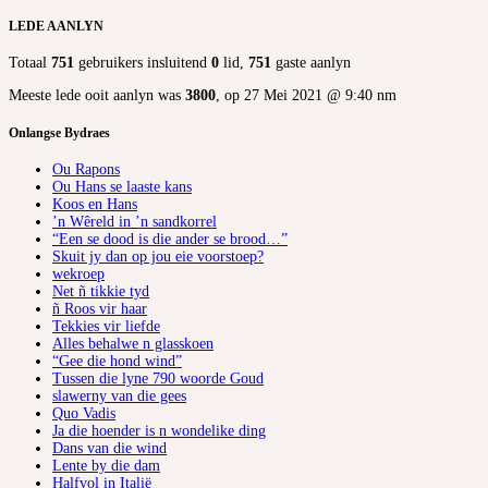
LEDE AANLYN
Totaal
751
gebruikers insluitend
0
lid,
751
gaste aanlyn
Meeste lede ooit aanlyn was
3800
, op 27 Mei 2021 @ 9:40 nm
Onlangse Bydraes
Ou Rapons
Ou Hans se laaste kans
Koos en Hans
’n Wêreld in ’n sandkorrel
“Een se dood is die ander se brood…”
Skuit jy dan op jou eie voorstoep?
wekroep
Net ñ tikkie tyd
ñ Roos vir haar
Tekkies vir liefde
Alles behalwe n glasskoen
“Gee die hond wind”
Tussen die lyne 790 woorde Goud
slawerny van die gees
Quo Vadis
Ja die hoender is n wondelike ding
Dans van die wind
Lente by die dam
Halfvol in Italië