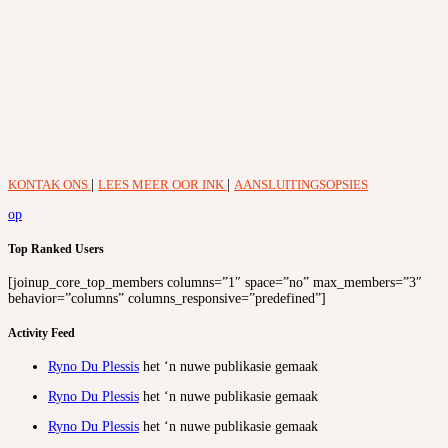
KONTAK ONS
|
LEES MEER OOR INK
|
AANSLUITINGSOPSIES
op
Top Ranked Users
[joinup_core_top_members columns=”1″ space=”no” max_members=”3″
behavior=”columns” columns_responsive=”predefined”]
Activity Feed
Ryno Du Plessis
het ‘n nuwe publikasie gemaak
Ryno Du Plessis
het ‘n nuwe publikasie gemaak
Ryno Du Plessis
het ‘n nuwe publikasie gemaak