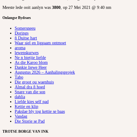
Meeste lede ooit aanlyn was
3800
, op 27 Mei 2021 @ 9:40 nm
Onlangse Bydraes
Somersneeu
Dorings
ñ Duitse hart
Waar siel en liggaam ontmoet
aroma
lewenskurwes
Ne n bietjie liefde
As die Karoo blom
Dankie liewe Heer
Augustus 2026 – Aanhalingsprojek
Tabo
Die groot ou waenhuis
Almal dra ñ hoed
Snare van die son
dahlia
Liefde kies self pad
Kettie en klip
Pakslae bly tog kettie se baas
Vandag
Die Storie se Pad
TROTSE BORGE VAN INK