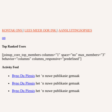
KONTAK ONS
|
LEES MEER OOR INK
|
AANSLUITINGSOPSIES
op
Top Ranked Users
[joinup_core_top_members columns=”1″ space=”no” max_members=”3″
behavior=”columns” columns_responsive=”predefined”]
Activity Feed
Ryno Du Plessis
het ‘n nuwe publikasie gemaak
Ryno Du Plessis
het ‘n nuwe publikasie gemaak
Ryno Du Plessis
het ‘n nuwe publikasie gemaak