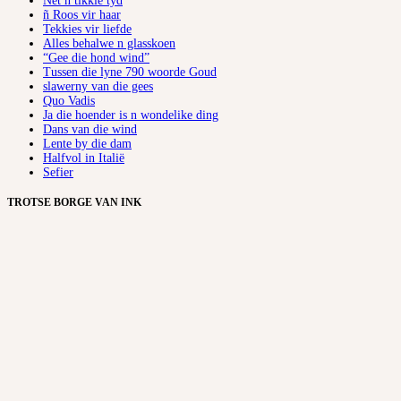
Net ñ tikkie tyd
ñ Roos vir haar
Tekkies vir liefde
Alles behalwe n glasskoen
“Gee die hond wind”
Tussen die lyne 790 woorde Goud
slawerny van die gees
Quo Vadis
Ja die hoender is n wondelike ding
Dans van die wind
Lente by die dam
Halfvol in Italië
Sefier
TROTSE BORGE VAN INK