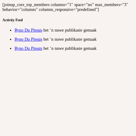
[joinup_core_top_members columns=”1″ space=”no” max_members=”3″
behavior=”columns” columns_responsive=”predefined”]
Activity Feed
Ryno Du Plessis
het ‘n nuwe publikasie gemaak
Ryno Du Plessis
het ‘n nuwe publikasie gemaak
Ryno Du Plessis
het ‘n nuwe publikasie gemaak