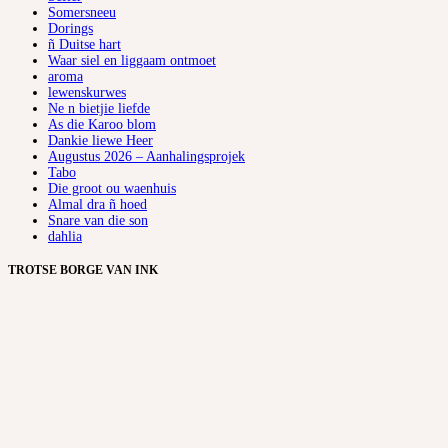
Somersneeu
Dorings
ñ Duitse hart
Waar siel en liggaam ontmoet
aroma
lewenskurwes
Ne n bietjie liefde
As die Karoo blom
Dankie liewe Heer
Augustus 2026 – Aanhalingsprojek
Tabo
Die groot ou waenhuis
Almal dra ñ hoed
Snare van die son
dahlia
TROTSE BORGE VAN INK