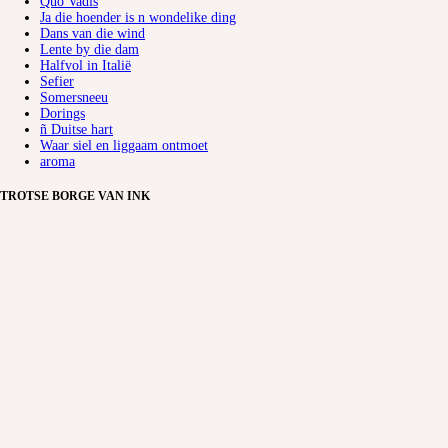
Quo Vadis
Ja die hoender is n wondelike ding
Dans van die wind
Lente by die dam
Halfvol in Italië
Sefier
Somersneeu
Dorings
ñ Duitse hart
Waar siel en liggaam ontmoet
aroma
TROTSE BORGE VAN INK