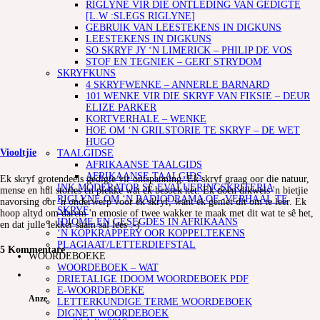
RIGLYNE VIR DIE ONTLEDING VAN GEDIGTE
[L.W :SLEGS RIGLYNE]
GEBRUIK VAN LEESTEKENS IN DIGKUNS
LEESTEKENS IN DIGKUNS
SO SKRYF JY ‘N LIMERICK – PHILIP DE VOS
STOF EN TEGNIEK – GERT STRYDOM
SKRYFKUNS
4 SKRYFWENKE – ANNERLE BARNARD
101 WENKE VIR DIE SKRYF VAN FIKSIE – DEUR
ELIZE PARKER
KORTVERHALE – WENKE
HOE OM ‘N GRILSTORIE TE SKRYF – DE WET
HUGO
Viooltjie
TAALGIDSE
AFRIKAANSE TAALGIDS
AFRIKAANSE TAALGIDS
Ek skryf grotendeels gedigte vir ontspanning. Ek skryf graag oor die natuur,
INK MODERATOR SE EVALUERINGSKRITERIA
mense en hul stories en plekke wat ek besoek het. Ek doen dikwels 'n bietjie
RIGLYNE OM ‘N RADIODRAMA OF -VERHAAL TE
navorsing oor 'n onderwerp voor ek skryf, want ek geniet dit om te leer. Ek
SKRYF
hoop altyd om darem 'n emosie of twee wakker te maak met dit wat te sê het,
IDIOME EN GESEGDES IN AFRIKAANS
en dat julle lekker saam sal lees :-)
‘N KOPKRAPPERY OOR KOPPELTEKENS
PLAGIAAT/LETTERDIEFSTAL
5 Kommentare
WOORDEBOEKE
WOORDEBOEK – WAT
DRIETALIGE IDOOM WOORDEBOEK PDF
E-WOORDEBOEKE
Anze
LETTERKUNDIGE TERME WOORDEBOEK
DIGNET WOORDEBOEK