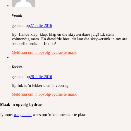
Vonnie
genoem op
27 Julie 2016
Jip. Hande klap, klap, klap en die skrywerskare juig! Ek stem
volmondig saam. En dieselfde hier: dit laat die skrywersink in my are
behoorlik bruis. . . Ink bo!
Meld aan om 'n opvolg-bydrae te maak
Kiekies
genoem op
28 Julie 2016
Jip Ink is 'n lekkerte en 'n voorreg!
Meld aan om 'n opvolg-bydrae te maak
Maak 'n opvolg-bydrae
Jy moet
aangemeld
wees om 'n kommentaar te plaas.