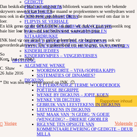
GEDIGTE
Dan beskik die blad ook nog oor ‘n biblioteek waarin mens vele bekende
PROJEK WENNERS
skrywers se werk kan lees. Elke maand se projekwenners se wenbydraes word
LIEGSTORIES
nou ook in die biblioteek gepubliseer. Dit is die moeite werd om daar in te
OOM PINE SE JAGSTORIES
loer.
FLIPVIS SE VERHALE
En klik gerus op die OPLEIDING skakel ~ ek dink ek gaan persoonlik nog
GERT ROSSOUW SE BRIEWE AAN CELESTE
baie hier leer by iemand wat beslis weet waarvan hy praat.
FAK – ELEKTRONIESE SANGBUNDEL EN
KITAARDRUKKE
INK bied vir ons almal ‘n gulde geleentheid, vir beginners en ook vir
VERGETE HELDE UIT DIE GESKIEDENIS
gevorderde skrywers. Dis ‘n geleentheid om aan te gryp, na my mening.
VRYSTAATSTORIES DEUR HENNING VAN ASWEGEN
KINDERLIEDJIES
So
KINDERRYMPIES – VINGERVERSIES
Kom, laat ons INK!
OPLEIDING
ALGEMENE WENKE
C. Shaw
WOORDSOORTE – VIVA (SOPHIA KAPP)
26 Julie 2016
SISTEMATIES OF DINAMIES?
DIGKUNS
* Dit was nou my eerste gorrel op INK. 🙂
LETTERKUNDIGE TERME WOORDEBOEK
POËTIESE BEGRIPPE
WENKE BY DIGKUNS – JOPIE KOEN
WENKE VIR DIGTERS
Rapporteer inhoud
GEBRUIK VAN LEESTEKENS IN DIGKUNS
LEESTEKENS IN DIGKUNS
WAT MAAK VAN ‘N GEDIG ‘N GOEIE
(WEN)GEDIG? – DRIEKIE GROBLER
Vorige
Volgende
RIGLYNE TEN OPSIGTE VAN
KOMMENTAARLEWERING OP GEDIGTE – DEUR
MILLA