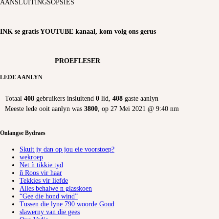
AANSLUITINGSOPSIES
INK se gratis YOUTUBE kanaal, kom volg ons gerus
PROEFLESER
LEDE AANLYN
Totaal
408
gebruikers insluitend
0
lid,
408
gaste aanlyn
Meeste lede ooit aanlyn was
3800
, op 27 Mei 2021 @ 9:40 nm
Onlangse Bydraes
Skuit jy dan op jou eie voorstoep?
wekroep
Net ñ tikkie tyd
ñ Roos vir haar
Tekkies vir liefde
Alles behalwe n glasskoen
“Gee die hond wind”
Tussen die lyne 790 woorde Goud
slawerny van die gees