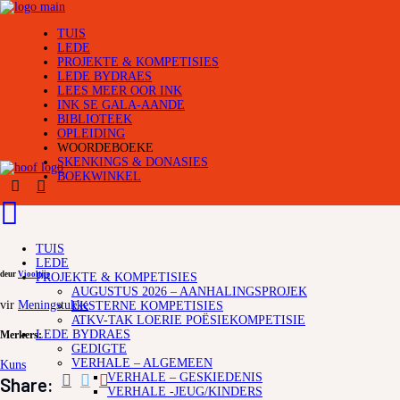
TUIS
LEDE
PROJEKTE & KOMPETISIES
LEDE BYDRAES
LEES MEER OOR INK
INK SE GALA-AANDE
BIBLIOTEEK
OPLEIDING
WOORDEBOEKE
SKENKINGS & DONASIES
BOEKWINKEL
TUIS
LEDE
deur
Viooltjie
PROJEKTE & KOMPETISIES
AUGUSTUS 2026 – AANHALINGSPROJEK
vir
Meningstukke
EKSTERNE KOMPETISIES
ATKV-TAK LOERIE POËSIEKOMPETISIE
LEDE BYDRAES
Merkers:
GEDIGTE
VERHALE – ALGEMEEN
Kuns
VERHALE – GESKIEDENIS
Share:
VERHALE -JEUG/KINDERS