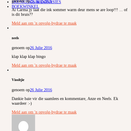
genoem op
26 Julie 2016
SKENKINGS & DONASIES
BOEKWINKEL
Ai Carma jy laat die ink sommer warm deur mens se are loop!!! ... of
is dit bruis??
Meld aan om 'n opvolg-bydrae te maak
neels
genoem op
26 Julie 2016
klap klap klap bingo
Meld aan om 'n opvolg-bydrae te maak
Viooltjie
genoem op
26 Julie 2016
Dankie baie vir die saamlees en kommentare, Anze en Neels. Ek
waardeer :-)
Meld aan om 'n opvolg-bydrae te maak