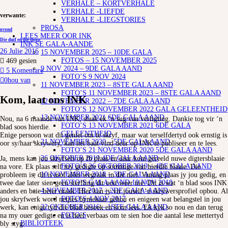
VERHALE – KORTVERHALE
VERHALE -LIEFDE
verwante:
VERHALE -LIEGSTORIES
PROSA
grond
LEES MEER OOR INK
Die duif en die doop
INK SE GALA-AANDE
26 Julie 2016
15 NOVEMBER 2025 – 10DE GALA
FOTOS – 15 NOVEMBER 2025
469
gesien
9 NOV 2024 – 9DE GALA AAND
5 Komentare
FOTO’S 9 NOV 2024
0
hou van
11 NOVEMBER 2023 – 8STE GALA AAND
FOTO’S 11 NOVEMBER 2023 – 8STE GALA AAND
Kom, laat ons INK
12 NOVEMBER 2022 – 7DE GALA AAND
FOTO’S 12 NOVEMBER 2022 GALA GELEENTHEID
13 NOVEMBER 2021 6DE GALA AAND
Nou, na 6 maande van INK, slaak ek ‘n sug van verligting. Dankie tog vir ‘n
FOTO’S 13 NOVEMBER 2021 6DE GALA
blad soos hierdie.
GELEENTHEID
Enige persoon wat dit geniet om te skryf, maar wat terselfdertyd ook ernstig is
21 NOVEMBER 2020 – 5DE GALA AAND
oor sy/haar skrywery, kan net baat vind deur op INK te publiseer en te lees.
FOTO’S 21 NOVEMBER 2020 5DE GALA AAND
26 OKTOBER 2019 4DE GALA AAND
Ja, mens kan jou skryfsels op fb plaas en daar kom gereeld nuwe digtersblaaie
FOTO’S 26 OKTOBER 2019 – 4DE GALA AAND
na vore. Ek plaas self my gedigte op sommige van hierdie blaaie. Die
10 NOVEMBER 2018 – 3DE GALA AAND
probleem is, dit is asof alles wegraak in die niet. Vandag plaas jy jou gedig, en
FOTO’S GALA AAND 10 NOV 2018
twee dae later sien geen sterfling dit ooit weer nie. Dit is wat ‘n blad soos INK
4 NOVEMBER 2017 – 2DE GALA-AAND
anders en baie beter maak. Hier kan jy vir jouself ‘n skrywersprofiel opbou. Al
FOTO’S 4 NOV 2017
jou skryfwerk word netjies bymekaar gehou en enigeen wat belangstel in jou
22 OKTOBER 2016 – 1STE GALA AAND
werk, kan enige tyd die blad besoek en kom lees. Ek kyk so nou en dan terug
FOTO’S
na my ouer gedigte en is heel verbaas om te sien hoe die aantal lese mettertyd
BIBLIOTEEK
bly styg.