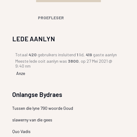
PROEFLESER
LEDE AANLYN
Totaal
420
gebruikers insluitend
1
lid,
419
gaste aanlyn
Meeste lede ooit aanlyn was
3800
, op 27 Mei 2021 @
9:40 nm
Anze
Onlangse Bydraes
Tussen die lyne 790 woorde Goud
slawerny van die gees
Quo Vadis