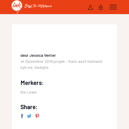
deur
Jessica Venter
vir
Desember 2019 projek - Dans asof niemand
kyk nie
,
Gedigte
Merkers:
Die Lewe
Share: