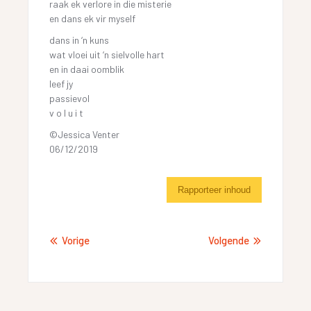
raak ek verlore in die misterie
en dans ek vir myself
dans in ‘n kuns
wat vloei uit ‘n sielvolle hart
en in daai oomblik
leef jy
passievol
v o l u i t
©Jessica Venter
06/12/2019
Rapporteer inhoud
Vorige
Volgende