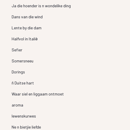
Ja die hoender is n wondelike ding
Dans van die wind
Lente by die dam
Halfvol in Italië
Sefier
Somersneeu
Dorings
ñ Duitse hart
Waar siel en liggaam ontmoet
aroma
lewenskurwes
Ne n bietjie liefde