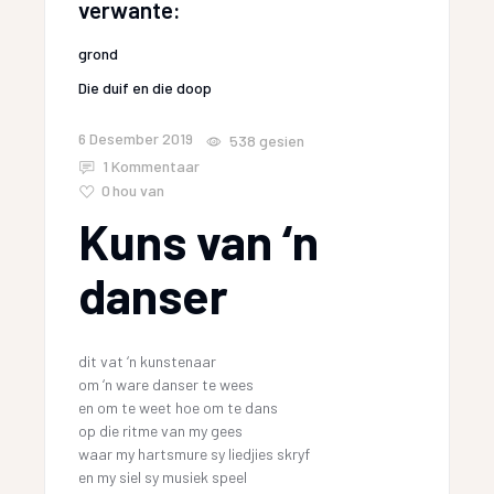
verwante:
grond
Die duif en die doop
6 Desember 2019
538
gesien
1 Kommentaar
0
hou van
Kuns van ‘n
danser
dit vat ‘n kunstenaar
om ‘n ware danser te wees
en om te weet hoe om te dans
op die ritme van my gees
waar my hartsmure sy liedjies skryf
en my siel sy musiek speel