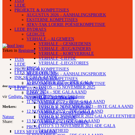
TUIS
LEDE
PROJEKTE & KOMPETISIES
AUGUSTUS 2026 – AANHALINGSPROJEK
EKSTERNE KOMPETISIES
ATKV-TAK LOERIE POËSIEKOMPETISIE
LEDE BYDRAES
GEDIGTE
VERHALE – ALGEMEEN
VERHALE – GESKIEDENIS
VERHALE -JEUG/KINDERS
Teken in
Registreer
VERHALE – KORTVERHALE
VERHALE -LIEFDE
TUIS
VERHALE -LIEGSTORIES
LEDE
PROSA
PROJEKTE & KOMPETISIES
LEES MEER OOR INK
AUGUSTUS 2026 – AANHALINGSPROJEK
INK SE GALA-AANDE
EKSTERNE KOMPETISIES
15 NOVEMBER 2025 – 10DE GALA
ATKV-TAK LOERIE POËSIEKOMPETISIE
deur
morne du preez
FOTOS – 15 NOVEMBER 2025
LEDE BYDRAES
9 NOV 2024 – 9DE GALA AAND
GEDIGTE
vir
Gedigte
,
November 2019 projek - Laat-lente
FOTO’S 9 NOV 2024
VERHALE – ALGEMEEN
11 NOVEMBER 2023 – 8STE GALA AAND
VERHALE – GESKIEDENIS
FOTO’S 11 NOVEMBER 2023 – 8STE GALA AAND
Merkers:
VERHALE -JEUG/KINDERS
12 NOVEMBER 2022 – 7DE GALA AAND
VERHALE – KORTVERHALE
FOTO’S 12 NOVEMBER 2022 GALA GELEENTHEI
Natuur
VERHALE -LIEFDE
13 NOVEMBER 2021 6DE GALA AAND
Share:
VERHALE -LIEGSTORIES
FOTO’S 13 NOVEMBER 2021 6DE GALA
PROSA
GELEENTHEID
LEES MEER OOR INK