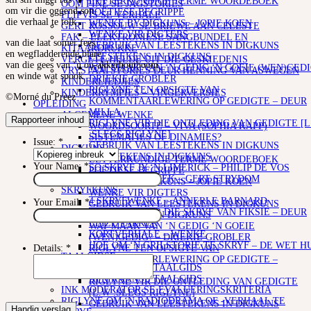
LETTERKUNDIGE TERME WOORDEBOEK
OOM PINE SE JAGSTORIES
om vir die oggend son
POËTIESE BEGRIPPE
FLIPVIS SE VERHALE
die verhaal te tolk
WENKE BY DIGKUNS – JOPIE KOEN
GERT ROSSOUW SE BRIEWE AAN CELESTE
WENKE VIR DIGTERS
FAK – ELEKTRONIESE SANGBUNDEL EN
van die laat somer fees
GEBRUIK VAN LEESTEKENS IN DIGKUNS
KITAARDRUKKE
en wegfladderende blare
LEESTEKENS IN DIGKUNS
VERGETE HELDE UIT DIE GESKIEDENIS
van die gees van ‘n ou-akkerhoutboom
WAT MAAK VAN ‘N GEDIG ‘N GOEIE (WEN)GEDI
VRYSTAATSTORIES DEUR HENNING VAN ASWEGEN
en winde wat spook.
DRIEKIE GROBLER
KINDERLIEDJIES
RIGLYNE TEN OPSIGTE VAN
KINDERRYMPIES – VINGERVERSIES
©Morné du Preez
KOMMENTAARLEWERING OP GEDIGTE – DEUR
OPLEIDING
MILLA
ALGEMENE WENKE
Rapporteer inhoud
RIGLYNE VIR DIE ONTLEDING VAN GEDIGTE [L
WOORDSOORTE – VIVA (SOPHIA KAPP)
:SLEGS RIGLYNE]
SISTEMATIES OF DINAMIES?
Issue:
*
GEBRUIK VAN LEESTEKENS IN DIGKUNS
DIGKUNS
LEESTEKENS IN DIGKUNS
LETTERKUNDIGE TERME WOORDEBOEK
Your Name:
*
SO SKRYF JY ‘N LIMERICK – PHILIP DE VOS
POËTIESE BEGRIPPE
STOF EN TEGNIEK – GERT STRYDOM
WENKE BY DIGKUNS – JOPIE KOEN
SKRYFKUNS
WENKE VIR DIGTERS
4 SKRYFWENKE – ANNERLE BARNARD
Your Email:
*
GEBRUIK VAN LEESTEKENS IN DIGKUNS
101 WENKE VIR DIE SKRYF VAN FIKSIE – DEUR
LEESTEKENS IN DIGKUNS
ELIZE PARKER
WAT MAAK VAN ‘N GEDIG ‘N GOEIE
KORTVERHALE – WENKE
(WEN)GEDIG? – DRIEKIE GROBLER
HOE OM ‘N GRILSTORIE TE SKRYF – DE WET H
RIGLYNE TEN OPSIGTE VAN
Details:
*
TAALGIDSE
KOMMENTAARLEWERING OP GEDIGTE –
AFRIKAANSE TAALGIDS
DEUR MILLA
AFRIKAANSE TAALGIDS
RIGLYNE VIR DIE ONTLEDING VAN GEDIGTE
INK MODERATOR SE EVALUERINGSKRITERIA
[L.W :SLEGS RIGLYNE]
RIGLYNE OM ‘N RADIODRAMA OF -VERHAAL TE
GEBRUIK VAN LEESTEKENS IN DIGKUNS
Handig verslag