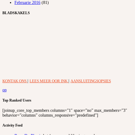
Februarie 2016
(81)
BLADSKAKELS
KONTAK ONS
|
LEES MEER OOR INK
|
AANSLUITINGSOPSIES
op
Top Ranked Users
[joinup_core_top_members columns=”1″ space=”no” max_members=”3″
behavior=”columns” columns_responsive=”predefined”]
Activity Feed