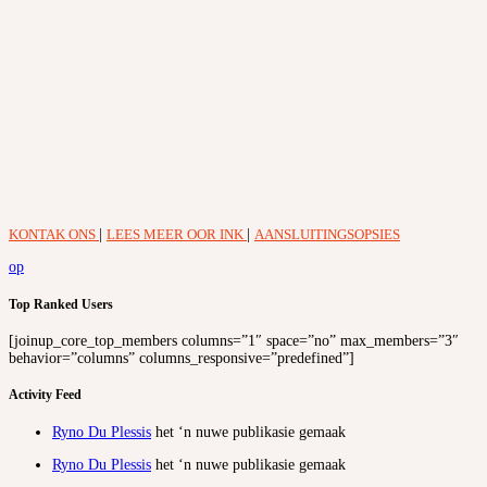
KONTAK ONS
|
LEES MEER OOR INK
|
AANSLUITINGSOPSIES
op
Top Ranked Users
[joinup_core_top_members columns=”1″ space=”no” max_members=”3″
behavior=”columns” columns_responsive=”predefined”]
Activity Feed
Ryno Du Plessis
het ‘n nuwe publikasie gemaak
Ryno Du Plessis
het ‘n nuwe publikasie gemaak