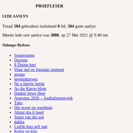
PROEFLESER
LEDE AANLYN
Totaal
504
gebruikers insluitend
0
lid,
504
gaste aanlyn
Meeste lede ooit aanlyn was
3800
, op 27 Mei 2021 @ 9:40 nm
Onlangse Bydraes
Somersneeu
Dorings
ñ Duitse hart
Waar siel en liggaam ontmoet
aroma
lewenskurwes
Ne n bietjie liefde
As die Karoo blom
Dankie liewe Heer
Augustus 2026 – Aanhalingsprojek
Tabo
Die groot ou waenhuis
Almal dra ñ hoed
Snare van die son
dahlia
Liefde kies self pad
Kettie en klip