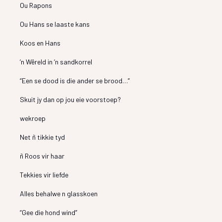
Ou Rapons
Ou Hans se laaste kans
Koos en Hans
’n Wêreld in ’n sandkorrel
“Een se dood is die ander se brood…”
Skuit jy dan op jou eie voorstoep?
wekroep
Net ñ tikkie tyd
ñ Roos vir haar
Tekkies vir liefde
Alles behalwe n glasskoen
“Gee die hond wind”