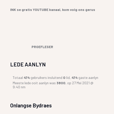
INK se gratis YOUTUBE kanaal, kom volg ons gerus
PROEFLESER
LEDE AANLYN
Totaal
474
gebruikers insluitend
0
lid,
474
gaste aanlyn
Meeste lede ooit aanlyn was
3800
, op 27 Mei 2021 @
9:40 nm
Onlangse Bydraes