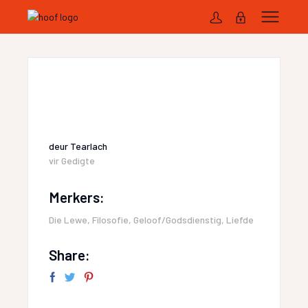
deur
Tearlach
vir
Gedigte
Merkers:
Die Lewe
,
Filosofie
,
Geloof/Godsdienstig
,
Liefde
Share: