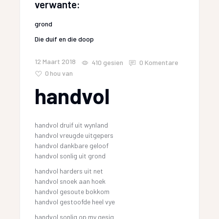
verwante:
grond
Die duif en die doop
12 Maart 2018
410
gesien
0 Komentare
0
hou van
handvol
handvol druif uit wynland
handvol vreugde uitgepers
handvol dankbare geloof
handvol sonlig uit grond
handvol harders uit net
handvol snoek aan hoek
handvol gesoute bokkom
handvol gestoofde heel vye
handvol sonlig op my gesig