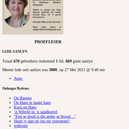
PROEFLESER
LEDE AANLYN
Totaal
670
gebruikers insluitend
1
lid,
669
gaste aanlyn
Meeste lede ooit aanlyn was
3800
, op 27 Mei 2021 @ 9:40 nm
Anze
Onlangse Bydraes
Ou Rapons
Ou Hans se laaste kans
Koos en Hans
’n Wêreld in ’n sandkorrel
“Een se dood is die ander se brood…”
Skuit jy dan op jou eie voorstoep?
wekroep