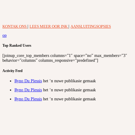
KONTAK ONS
|
LEES MEER OOR INK
|
AANSLUITINGSOPSIES
op
Top Ranked Users
[joinup_core_top_members columns=”1″ space=”no” max_members=”3″
behavior=”columns” columns_responsive=”predefined”]
Activity Feed
Ryno Du Plessis
het ‘n nuwe publikasie gemaak
Ryno Du Plessis
het ‘n nuwe publikasie gemaak
Ryno Du Plessis
het ‘n nuwe publikasie gemaak