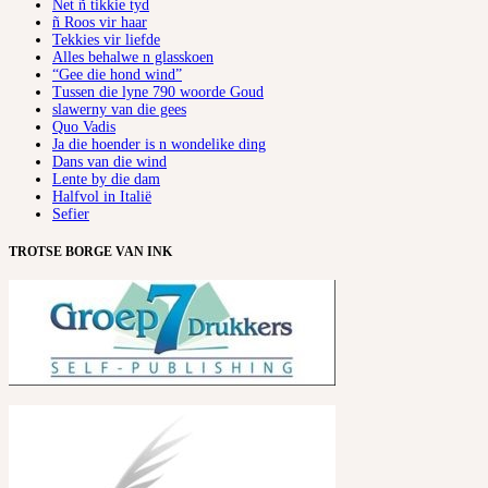
Net ñ tikkie tyd
ñ Roos vir haar
Tekkies vir liefde
Alles behalwe n glasskoen
“Gee die hond wind”
Tussen die lyne 790 woorde Goud
slawerny van die gees
Quo Vadis
Ja die hoender is n wondelike ding
Dans van die wind
Lente by die dam
Halfvol in Italië
Sefier
TROTSE BORGE VAN INK