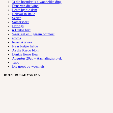
Ja die hoender is n wondelike ding
Dans van die wind
Lente by die dam
Halfvol in Italië
Sefier
Somersneeu
Dorings
ñ Duitse hart
Waar siel en liggaam ontmoet
aroma
lewenskurwes
Ne n bietjie liefde
As die Karoo blom
Dankie liewe Heer
Augustus 2026 – Aanhalingsprojek
Tabo
Die groot ou waenhuis
TROTSE BORGE VAN INK