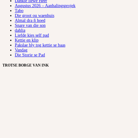
Dankie liewe Heer
Augustus 2026 – Aanhalingsprojek
Tabo
Die groot ou waenhuis
Almal dra ñ hoed
Snare van die son
dahlia
Liefde kies self pad
Kettie en klip
Pakslae bly tog kettie se baas
Vandag
Die Storie se Pad
TROTSE BORGE VAN INK