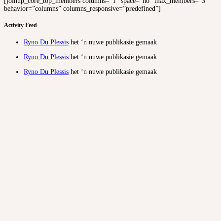
[joinup_core_top_members columns=”1″ space=”no” max_members=”3″
behavior=”columns” columns_responsive=”predefined”]
Activity Feed
Ryno Du Plessis
het ‘n nuwe publikasie gemaak
Ryno Du Plessis
het ‘n nuwe publikasie gemaak
Ryno Du Plessis
het ‘n nuwe publikasie gemaak